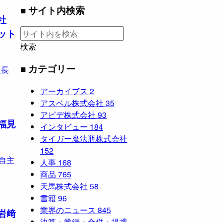
■ サイト内検索
社
ット
検索
■ カテゴリー
長
アーカイブス
2
アスベル株式会社
35
アピデ株式会社
93
福見
インタビュー
184
タイガー魔法瓶株式会社
152
自主
人事
168
商品
765
天馬株式会社
58
書籍
96
業界のニュース
845
岩﨑
決算・業績・合併・提携