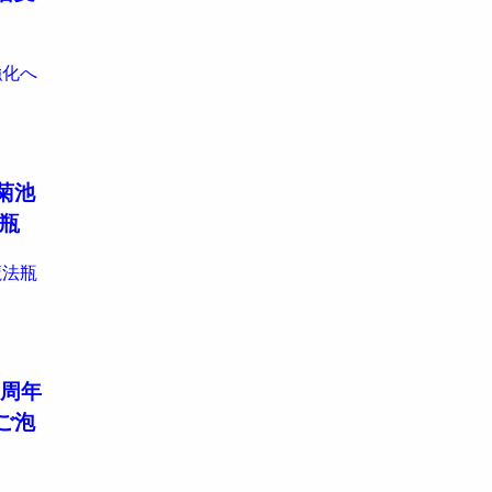
強化へ
菊池
瓶
魔法瓶
0周年
ご泡