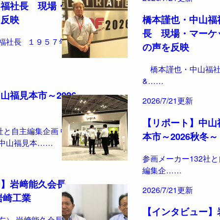
山福社長 現場・マ
を反映
橋本謹也・中山福
長 現場・マーケ
福社長 １９５７年に
の声を反映
橋本謹也・中山福社
&……
山福見本市～2026
2026/7/21更新
【リポート】中山
社と自主編集企画 中山
本市～2026秋冬～
中山福見本……
参画メーカー132社と
編集企……
ー】岩﨑能久会長
2026/7/21更新
岩崎工業
【インタビュー】
） 岩﨑能久会長 原