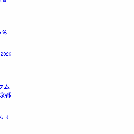
6％
026
クム
 京都
ら オ