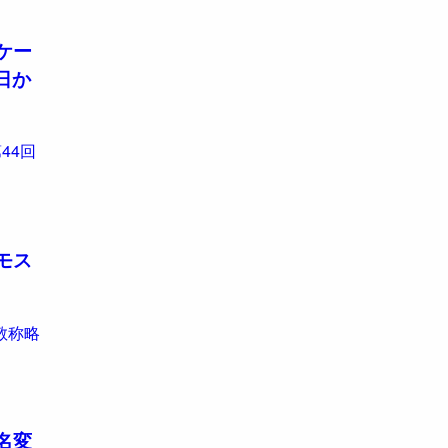
ケー
9日か
44回
モス
敬称略
名変