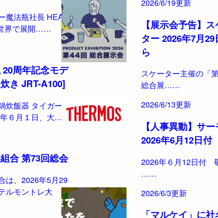
2026/6/19更新
ー魔法瓶社長 HEAT
【展示会予告】ス
全世界で展開……
ター 2026年7月2
ら
 20周年記念モデ
スケーター主催の「第
 JRT-A100]
総合展……
2026/6/13更新
鍋炊飯器 タイガー新
6年６月１日、大……
【人事異動】サー
2026年6月12日付
組合 第73回総会
2026年６月12日付 
……
は、2026年5月29
テルモントレ大
2026/6/3更新
「マルケイ」に社