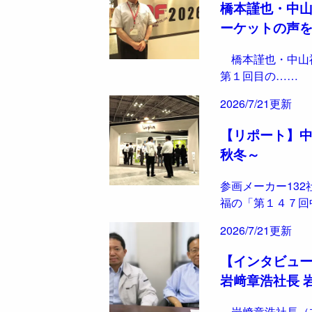
橋本謹也・中
ーケットの声
橋本謹也・中山
第１回目の……
2026/7/21更新
【リポート】中
秋冬～
参画メーカー132
福の「第１４７回
2026/7/21更新
【インタビュ
岩﨑章浩社長 
岩﨑章浩社長（左