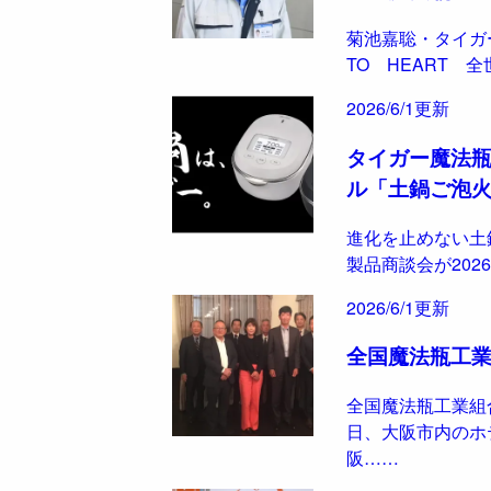
菊池嘉聡・タイガ
TO HEART 
2026/6/1更新
タイガー魔法瓶
ル「土鍋ご泡火炊き
進化を止めない土
製品商談会が202
2026/6/1更新
全国魔法瓶工業
全国魔法瓶工業組合
日、大阪市内のホ
阪……