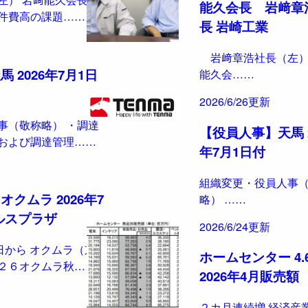
能久会長 岩﨑章
件費高の課題……
長 岩崎工業
岩﨑章浩社長（左）
 2026年7月1日
能久会……
2026/6/26更新
事（敬称略） ・調達
【役員人事】天馬 2
および調達管理……
年7月1日付
組織変更・役員人事
クムラ 2026年7
略） ……
パルスプラザ
2026/6/24更新
日から オクムラ（京都
ホームセンター 4.
２６オクムラ秋……
2026年4月販売額
２カ月連続増 経済産