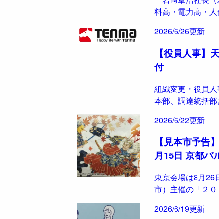
料高・電力高・人
2026/6/26更新
【役員人事】天馬
付
組織変更・役員人
本部、調達統括部
2026/6/22更新
【見本市予告】オ
月15日 京都
東京会場は8月26
市）主催の「２０
2026/6/19更新