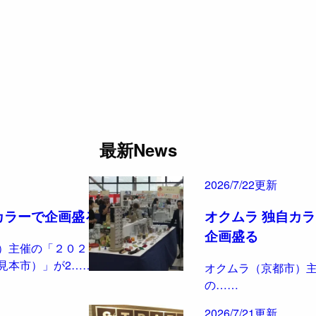
最新News
2026/7/22更新
カラーで企画盛る
オクムラ 独自カ
企画盛る
）主催の「２０２６
見本市）」が2……
オクムラ（京都市）
の……
2026/7/21更新