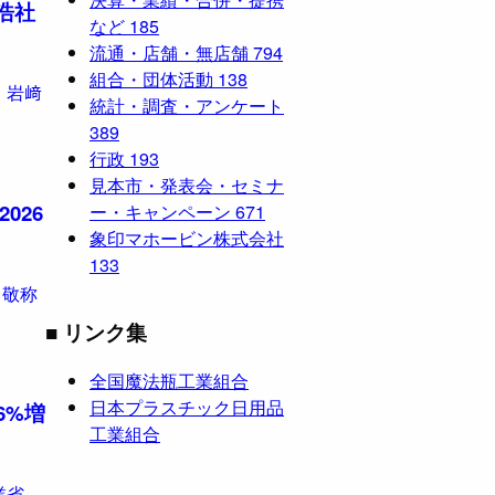
浩社
など
185
流通・店舗・無店舗
794
組合・団体活動
138
 岩﨑
統計・調査・アンケート
389
行政
193
見本市・発表会・セミナ
026
ー・キャンペーン
671
象印マホービン株式会社
133
（敬称
■ リンク集
全国魔法瓶工業組合
日本プラスチック日用品
6%増
工業組合
業省