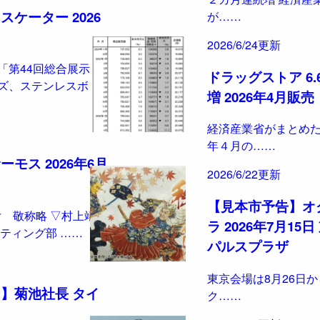
ケーター 2026
が……
2026/6/24更新
「第44回総合展示
ドラッグストア 6.
ズ、ステンレスボト
増 2026年4月販売
経済産業省がまとめた2
年４月の……
モス 2026年6月
2026/6/22更新
【見本市予告】オ
日付 敬称略 ▽村上靖
ラ 2026年7月15日
ティング部 ……
パルスプラザ
東京会場は8月26日か
】菊池社長 タイ
ク……