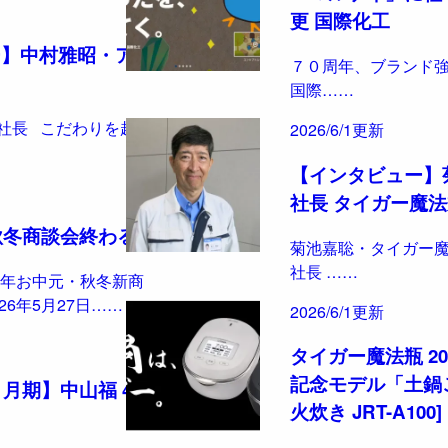
更 国際化工
ー】中村雅昭・アピ
７０周年、ブランド
国際……
社長 こだわりを超え
2026/6/1更新
【インタビュー】
社長 タイガー魔法
6秋冬商談会終わる
菊池嘉聡・タイガー
社長 ……
6年お中元・秋冬新商
26年5月27日……
2026/6/1更新
タイガー魔法瓶 2
記念モデル「土鍋
３月期】中山福 430
火炊き JRT-A100]