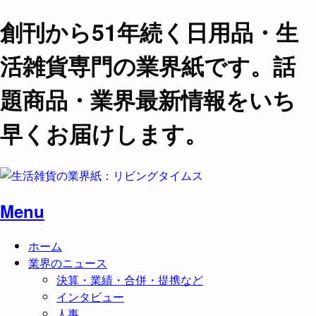
創刊から51年続く日用品・生
活雑貨専門の業界紙です。話
題商品・業界最新情報をいち
早くお届けします。
Menu
ホーム
業界のニュース
決算・業績・合併・提携など
インタビュー
人事