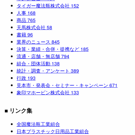
タイガー魔法瓶株式会社
152
人事
168
商品
765
天馬株式会社
58
書籍
96
業界のニュース
845
決算・業績・合併・提携など
185
流通・店舗・無店舗
794
組合・団体活動
138
統計・調査・アンケート
389
行政
193
見本市・発表会・セミナー・キャンペーン
671
象印マホービン株式会社
133
■ リンク集
全国魔法瓶工業組合
日本プラスチック日用品工業組合