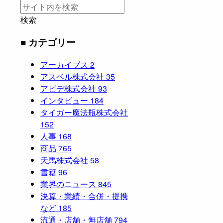
検索
■ カテゴリー
アーカイブス
2
アスベル株式会社
35
アピデ株式会社
93
インタビュー
184
タイガー魔法瓶株式会社
152
人事
168
商品
765
天馬株式会社
58
書籍
96
業界のニュース
845
決算・業績・合併・提携
など
185
流通・店舗・無店舗
794