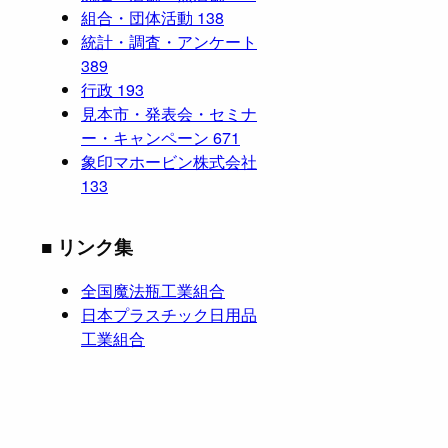
組合・団体活動
138
統計・調査・アンケート
389
行政
193
見本市・発表会・セミナ
ー・キャンペーン
671
象印マホービン株式会社
133
■ リンク集
全国魔法瓶工業組合
日本プラスチック日用品
工業組合