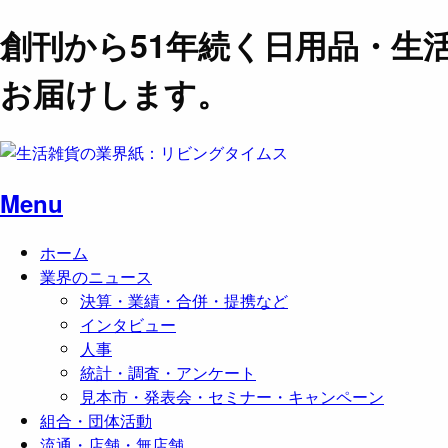
創刊から51年続く日用品・生
お届けします。
Menu
ホーム
業界のニュース
決算・業績・合併・提携など
インタビュー
人事
統計・調査・アンケート
見本市・発表会・セミナー・キャンペーン
組合・団体活動
流通・店舗・無店舗