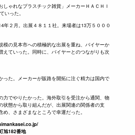
おしゃれなプラスチック雑貨」メーカーＨＡＣＨＩ
めていった。
4年２月。出展４８１１社。来場者は13万５０００
規模の見本市への積極的な出展を重ね、バイヤーか
増えていった。同時に、バイヤーとのつながりも次
かった。メーカーが販路を開拓に注ぐ精力は国内で
の力でやりたかった。海外取引を受注から通関、物
の状態から取り組んだが、出展関連の関係者の支
含め、さまざまなところで幸運だった。
ankasei.co.jp/
旭182番地