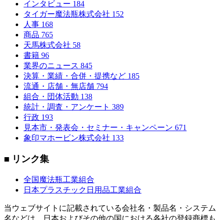
インタビュー
184
タイガー魔法瓶株式会社
152
人事
168
商品
765
天馬株式会社
58
書籍
96
業界のニュース
845
決算・業績・合併・提携など
185
流通・店舗・無店舗
794
組合・団体活動
138
統計・調査・アンケート
389
行政
193
見本市・発表会・セミナー・キャンペーン
671
象印マホービン株式会社
133
■ リンク集
全国魔法瓶工業組合
日本プラスチック日用品工業組合
当ウェブサイトに記載されている会社名・製品名・システム
名などは、日本およびその他の国における各社の登録商標も