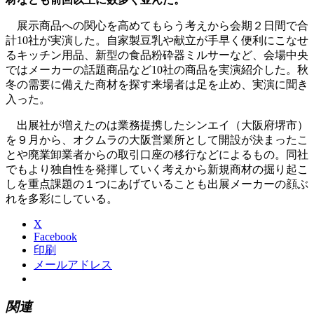
展示商品への関心を高めてもらう考えから会期２日間で合
計10社が実演した。自家製豆乳や献立が手早く便利にこなせ
るキッチン用品、新型の食品粉砕器ミルサーなど、会場中央
ではメーカーの話題商品など10社の商品を実演紹介した。秋
冬の需要に備えた商材を探す来場者は足を止め、実演に聞き
入った。
出展社が増えたのは業務提携したシンエイ（大阪府堺市）
を９月から、オクムラの大阪営業所として開設が決まったこ
とや廃業卸業者からの取引口座の移行などによるもの。同社
でもより独自性を発揮していく考えから新規商材の掘り起こ
しを重点課題の１つにあげていることも出展メーカーの顔ぶ
れを多彩にしている。
X
Facebook
印刷
メールアドレス
関連