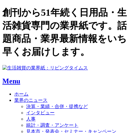
創刊から51年続く日用品・生
活雑貨専門の業界紙です。話
題商品・業界最新情報をいち
早くお届けします。
Menu
ホーム
業界のニュース
決算・業績・合併・提携など
インタビュー
人事
統計・調査・アンケート
見本市・発表会・セミナー・キャンペーン