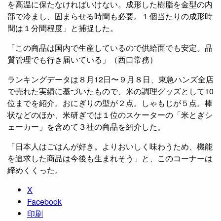
を高温に保たなければいけない。成形した樹脂を金型の内
部で冷まし、固まらせる時間も必要。１個当たりの成形時
間は１分間程度」と捕捉した。
「この商品は国内で生産しているので供給面でも安定。品
質管理でも行き届いている」（西口常務）
ランキングデータは８月12日〜９月８日、東急ハンズ全店
で売れた実績に基づいたもので、米の調理グッズとして10
位までを紹介。おにぎりの型が２点。しゃもじが５点。棒
状などのほか、米研ぎでは１位のスケーターの「米とぎシ
ェーカー」を含めて３社の商品を紹介した。
「日本人はごはんが好き。よりおいしく味わうため、機能
を追求した商品は今後も生まれそう」と、このコーナーは
締めくくった。
X
Facebook
印刷