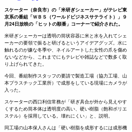
スケーター（奈良市）の「米研ぎシェーカー」がテレビ東
京系の番組「ＷＢＳ（ワールドビジネスサテライト）」９
月24日放映の「ヒットの順番」コーナーで紹介された。
米研ぎシェーカーは透明の筒状容器に米と水を入れてシェ
ーカーの要領で振ると研げるというアイデアグッズ。水に
触れるのが嫌な冬季や、ネイルアートした女性の爪を傷め
ないなどから、これまでにもテレビや雑誌などで数多く取
り上げられてきた。
今回、番組制作スタッフの要請で製造工場（協力工場、山
本プラスチック工業所）で成形をしている現場にカメラが
入った。
スケーターの西口利信常務が「研ぎ具合が外から見えやす
くするため筒本体は透明度の高い、硬い樹脂（飽和ポリエ
ステル）を採用している。壊れにくい」と、説明。
同工場の山本保人さんは「硬い樹脂を成形するには成形機