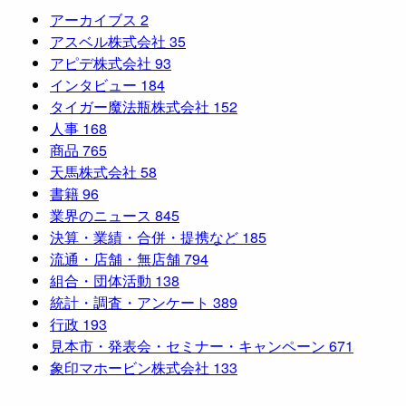
アーカイブス
2
アスベル株式会社
35
アピデ株式会社
93
インタビュー
184
タイガー魔法瓶株式会社
152
人事
168
商品
765
天馬株式会社
58
書籍
96
業界のニュース
845
決算・業績・合併・提携など
185
流通・店舗・無店舗
794
組合・団体活動
138
統計・調査・アンケート
389
行政
193
見本市・発表会・セミナー・キャンペーン
671
象印マホービン株式会社
133