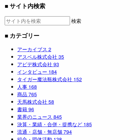
■ サイト内検索
検索
■ カテゴリー
アーカイブス
2
アスベル株式会社
35
アピデ株式会社
93
インタビュー
184
タイガー魔法瓶株式会社
152
人事
168
商品
765
天馬株式会社
58
書籍
96
業界のニュース
845
決算・業績・合併・提携など
185
流通・店舗・無店舗
794
組合・団体活動
138