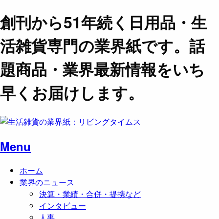
創刊から51年続く日用品・生
活雑貨専門の業界紙です。話
題商品・業界最新情報をいち
早くお届けします。
Menu
ホーム
業界のニュース
決算・業績・合併・提携など
インタビュー
人事