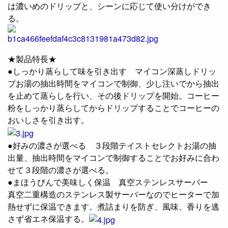
は濃いめのドリップと、シーンに応じて使い分けができ
る。
★製品特長★
●しっかり蒸らして味を引き出す マイコン深蒸しドリッ
プお湯の抽出時間をマイコンで制御、少し注いでから抽出
を止めて蒸らしを行い、その後ドリップを開始。コーヒー
粉をしっかり蒸らしてからドリップすることでコーヒーの
おいしさを引き出す。
●好みの濃さが選べる ３段階テイストセレクトお湯の抽
出量、抽出時間をマイコンで制御することでお好みに合わ
せて３段階の濃さが選べる。
●まほうびんで美味しく保温 真空ステンレスサーバー
真空二重構造のステンレス製サーバーなのでヒーターで加
熱せずに保温できます。煮詰まりを防ぎ、風味、香りを逃
さず省エネ保温する。