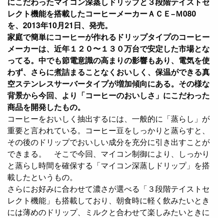
にこだわったマイコン深蒸しドリップと３段階テイストセ
レクト機能を搭載したコーヒーメーカーＡＣＥ−Ｍ080
を、2013年10月21日、発売。
家庭で簡単にコーヒーが作れるドリップタイプのコーヒー
メーカーは、近年１２０〜１３０万台で安定した市場とな
ってる。中でも節電意識の高まりの影響もあり、電気を使
わず、さらに煮詰まることなくおいしく、保温ができる真
空ステンレスサーバータイプが増加傾向にある。その様な
背景から今回、より「コーヒーのおいしさ」にこだわった
商品を開発したもの。
コーヒーをおいしく抽出するには、一般的に「蒸らし」が
重要と言われている。コーヒー豆をしっかりと蒸らすと、
その後のドリップでおいしい成分を充分に引き出すことが
できまる。 そこで今回、マイコン制御により、しっかり
と蒸らし時間を確保する「マイコン深蒸しドリップ」を搭
載したというもの。
さらにお好みに合わせて濃さが選べる「３段階テイストセ
レクト機能」も搭載しており、朝食時に軽く飲みたいとき
には薄めのドリップ、ミルクと合わせて楽しみたいときに