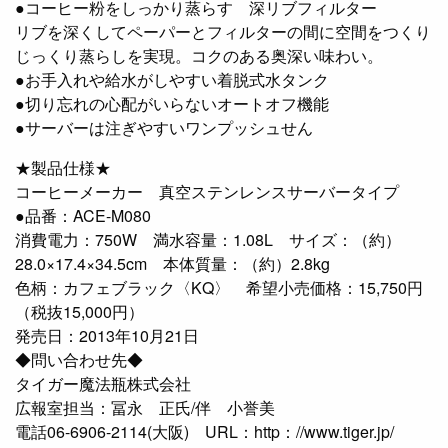
●コーヒー粉をしっかり蒸らす 深リブフィルター
リブを深くしてペーパーとフィルターの間に空間をつくり
じっくり蒸らしを実現。コクのある奥深い味わい。
●お手入れや給水がしやすい着脱式水タンク
●切り忘れの心配がいらないオートオフ機能
●サーバーは注ぎやすいワンプッシュせん
★製品仕様★
コーヒーメーカー 真空ステンレンスサーバータイプ
●品番：ACE-M080
消費電力：750W 満水容量：1.08L サイズ：（約）
28.0×17.4×34.5cm 本体質量：（約）2.8kg
色柄：カフェブラック〈KQ〉 希望小売価格：15,750円
（税抜15,000円）
発売日：2013年10月21日
◆問い合わせ先◆
タイガー魔法瓶株式会社
広報室担当：冨永 正氏/伴 小誉美
電話06-6906-2114(大阪) URL：http：//www.tiger.jp/