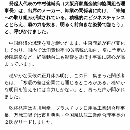
発起人代表の中村健輔氏（大阪府家庭金物卸協同組合理
事長）は、出席のメーカー、卸業の関係者に向け、「未知
への取り組みが試されている。積極的にビジネスチャンス
ととらえ、肩の力を抜き、明るく前向きな姿勢で臨もう」
と、呼びかけました。
中国経済の減速を引き継いだまま、中東問題が再び変化
しており、国内では消費税率10％増税の動向、夏に予定の
参院選挙など、経済動向にも影響を及ぼす事案に関心が高
まっています。
穏やかな天候の正月休み明け、この日、集まった関係者
らは、「寒暖の差は企業にも通じるところがある。穏やか
な明日を迎えるには自力しかない」と、言った声が聞かれ
ました。
乾杯発声は吉川利幸・プラスチック日用品工業組合理事
長、万歳三唱では市川典男・全国魔法瓶工業組合理事長の
２氏がリードしました。