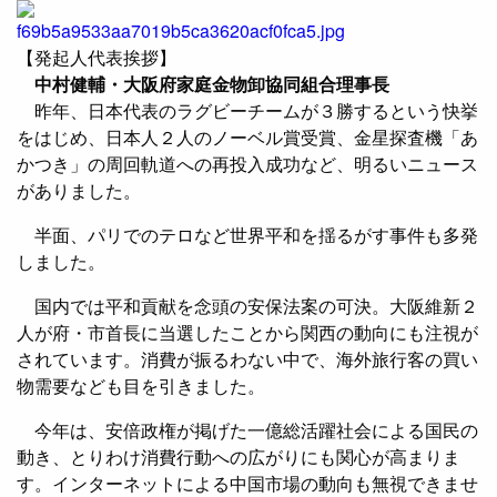
​
【発起人代表挨拶】
中村健輔・大阪府家庭金物卸協同組合理事長
昨年、日本代表のラグビーチームが３勝するという快挙
をはじめ、日本人２人のノーベル賞受賞、金星探査機「あ
かつき」の周回軌道への再投入成功など、明るいニュース
がありました。
半面、パリでのテロなど世界平和を揺るがす事件も多発
しました。
国内では平和貢献を念頭の安保法案の可決。大阪維新２
人が府・市首長に当選したことから関西の動向にも注視が
されています。消費が振るわない中で、海外旅行客の買い
物需要なども目を引きました。
今年は、安倍政権が掲げた一億総活躍社会による国民の
動き、とりわけ消費行動への広がりにも関心が高まりま
す。インターネットによる中国市場の動向も無視できませ