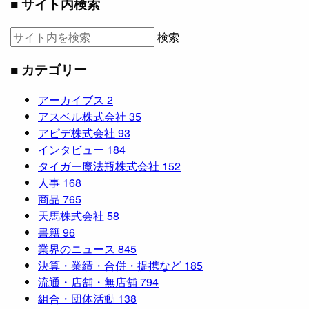
■ サイト内検索
検索
■ カテゴリー
アーカイブス
2
アスベル株式会社
35
アピデ株式会社
93
インタビュー
184
タイガー魔法瓶株式会社
152
人事
168
商品
765
天馬株式会社
58
書籍
96
業界のニュース
845
決算・業績・合併・提携など
185
流通・店舗・無店舗
794
組合・団体活動
138