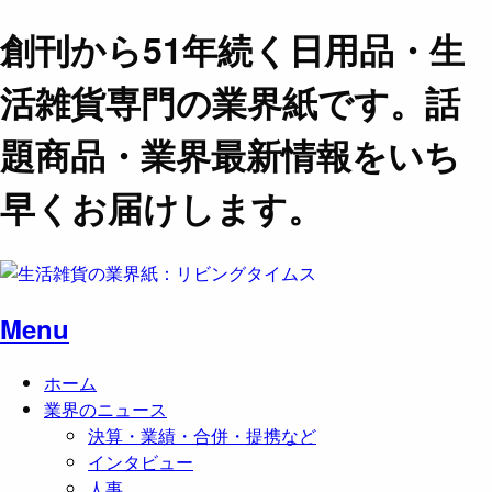
創刊から51年続く日用品・生
活雑貨専門の業界紙です。話
題商品・業界最新情報をいち
早くお届けします。
Menu
ホーム
業界のニュース
決算・業績・合併・提携など
インタビュー
人事