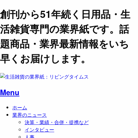
創刊から51年続く日用品・生
活雑貨専門の業界紙です。話
題商品・業界最新情報をいち
早くお届けします。
Menu
ホーム
業界のニュース
決算・業績・合併・提携など
インタビュー
人事