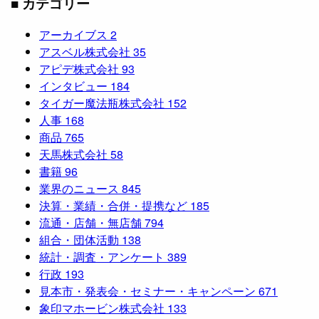
■ カテゴリー
アーカイブス
2
アスベル株式会社
35
アピデ株式会社
93
インタビュー
184
タイガー魔法瓶株式会社
152
人事
168
商品
765
天馬株式会社
58
書籍
96
業界のニュース
845
決算・業績・合併・提携など
185
流通・店舗・無店舗
794
組合・団体活動
138
統計・調査・アンケート
389
行政
193
見本市・発表会・セミナー・キャンペーン
671
象印マホービン株式会社
133