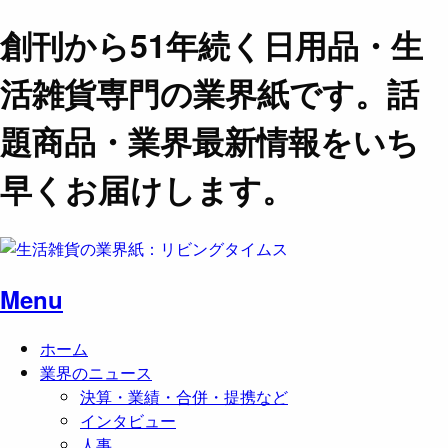
創刊から51年続く日用品・生
活雑貨専門の業界紙です。話
題商品・業界最新情報をいち
早くお届けします。
Menu
ホーム
業界のニュース
決算・業績・合併・提携など
インタビュー
人事