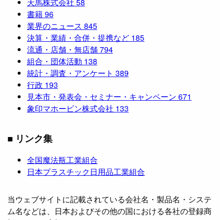
天馬株式会社
58
書籍
96
業界のニュース
845
決算・業績・合併・提携など
185
流通・店舗・無店舗
794
組合・団体活動
138
統計・調査・アンケート
389
行政
193
見本市・発表会・セミナー・キャンペーン
671
象印マホービン株式会社
133
■ リンク集
全国魔法瓶工業組合
日本プラスチック日用品工業組合
当ウェブサイトに記載されている会社名・製品名・システ
ム名などは、日本およびその他の国における各社の登録商