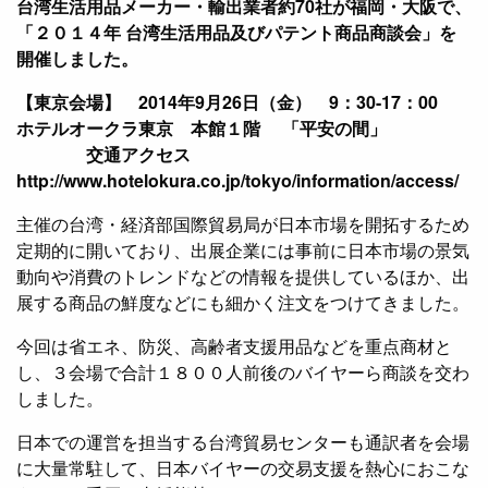
台湾生活用品メーカー・輸出業者約70社が福岡・大阪で、
「２０１４年 台湾生活用品及びパテント商品商談会」を
開催しました。
【東京会場】 2014年9月26日（金） 9：30-17：00
ホテルオークラ東京 本館１階 「平安の間」
交通アクセス
http://www.hotelokura.co.jp/tokyo/information/access/
主催の台湾・経済部国際貿易局が日本市場を開拓するため
定期的に開いており、出展企業には事前に日本市場の景気
動向や消費のトレンドなどの情報を提供しているほか、出
展する商品の鮮度などにも細かく注文をつけてきました。
今回は省エネ、防災、高齢者支援用品などを重点商材と
し、３会場で合計１８００人前後のバイヤーら商談を交わ
しました。
日本での運営を担当する台湾貿易センターも通訳者を会場
に大量常駐して、日本バイヤーの交易支援を熱心におこな