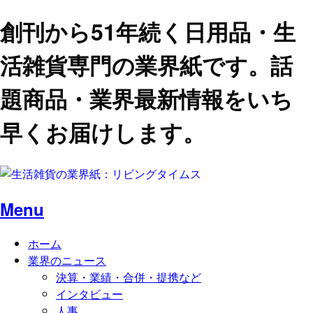
創刊から51年続く日用品・生
活雑貨専門の業界紙です。話
題商品・業界最新情報をいち
早くお届けします。
Menu
ホーム
業界のニュース
決算・業績・合併・提携など
インタビュー
人事