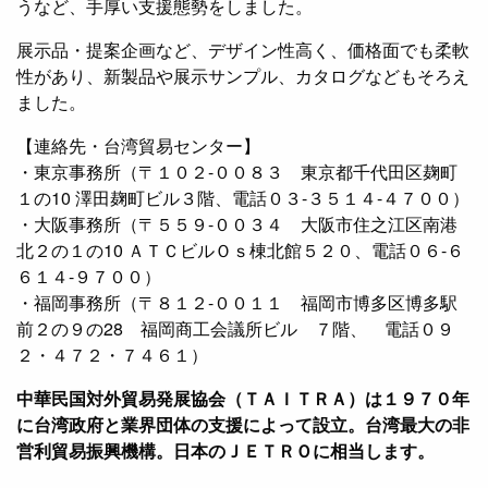
うなど、手厚い支援態勢をしました。
展示品・提案企画など、デザイン性高く、価格面でも柔軟
性があり、新製品や展示サンプル、カタログなどもそろえ
ました。
【連絡先・台湾貿易センター】
・東京事務所（〒１０２-００８３ 東京都千代田区麹町
１の10 澤田麹町ビル３階、電話０３-３５１４-４７００）
・大阪事務所（〒５５９-００３４ 大阪市住之江区南港
北２の１の10 ＡＴＣビルＯｓ棟北館５２０、電話０６-６
６１４-９７００）
・福岡事務所（〒８１２-００１１ 福岡市博多区博多駅
前２の９の28 福岡商工会議所ビル ７階、 電話０９
２・４７２・７４６１）
中華民国対外貿易発展協会（ＴＡＩＴＲＡ）は１９７０年
に台湾政府と業界団体の支援によって設立。台湾最大の非
営利貿易振興機構。日本のＪＥＴＲＯに相当します。