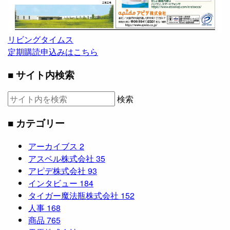
リビングタイムス
定期購読申込みはこちら
■ サイト内検索
検索
■ カテゴリー
アーカイブス
2
アスベル株式会社
35
アピデ株式会社
93
インタビュー
184
タイガー魔法瓶株式会社
152
人事
168
商品
765