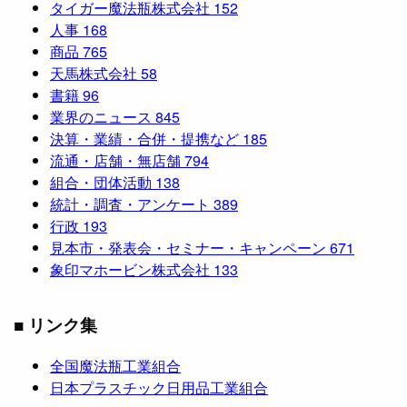
タイガー魔法瓶株式会社
152
人事
168
商品
765
天馬株式会社
58
書籍
96
業界のニュース
845
決算・業績・合併・提携など
185
流通・店舗・無店舗
794
組合・団体活動
138
統計・調査・アンケート
389
行政
193
見本市・発表会・セミナー・キャンペーン
671
象印マホービン株式会社
133
■ リンク集
全国魔法瓶工業組合
日本プラスチック日用品工業組合