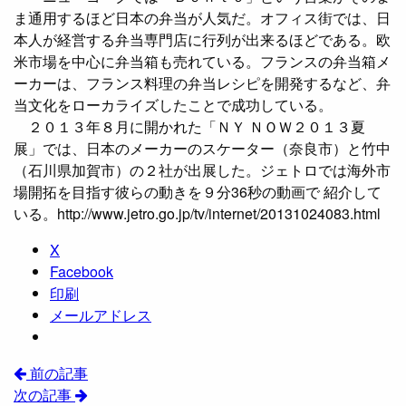
ま通用するほど日本の弁当が人気だ。オフィス街では、日
本人が経営する弁当専門店に行列が出来るほどである。欧
米市場を中心に弁当箱も売れている。フランスの弁当箱メ
ーカーは、フランス料理の弁当レシピを開発するなど、弁
当文化をローカライズしたことで成功している。
２０１３年８月に開かれた「ＮＹ ＮＯＷ２０１３夏
展」では、日本のメーカーのスケーター（奈良市）と竹中
（石川県加賀市）の２社が出展した。ジェトロでは海外市
場開拓を目指す彼らの動きを９分36秒の動画で 紹介して
いる。http://www.jetro.go.jp/tv/internet/20131024083.html
X
Facebook
印刷
メールアドレス
前の記事
次の記事