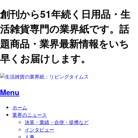
創刊から51年続く日用品・生
活雑貨専門の業界紙です。話
題商品・業界最新情報をいち
早くお届けします。
Menu
ホーム
業界のニュース
決算・業績・合併・提携など
インタビュー
人事