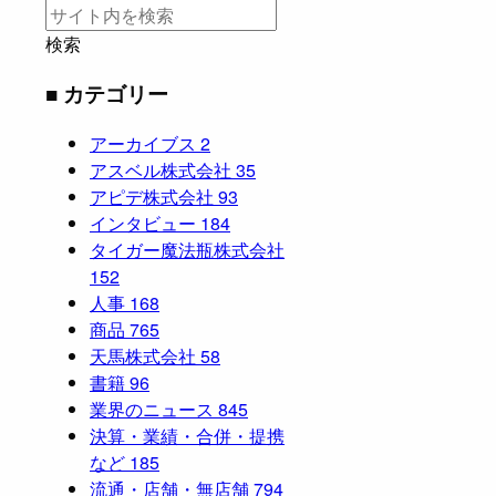
検索
■ カテゴリー
アーカイブス
2
アスベル株式会社
35
アピデ株式会社
93
インタビュー
184
タイガー魔法瓶株式会社
152
人事
168
商品
765
天馬株式会社
58
書籍
96
業界のニュース
845
決算・業績・合併・提携
など
185
流通・店舗・無店舗
794