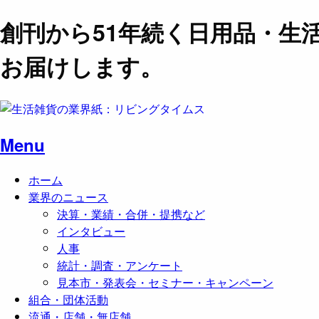
創刊から51年続く日用品・生
お届けします。
Menu
ホーム
業界のニュース
決算・業績・合併・提携など
インタビュー
人事
統計・調査・アンケート
見本市・発表会・セミナー・キャンペーン
組合・団体活動
流通・店舗・無店舗