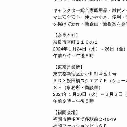
キャラクター総合家庭用品・雑貨メ
マに安全安心、使いやすさ、便利・
を掲げて新作・新企画・新提案を発
【奈良本社】
奈良市杏町２１６の１
2024年１月24日（水）～26日（金
午前９時～午後５時
【東京営業所】
東京都新宿区新小川町４番１号
ＫＤＸ飯田橋スクエア７Ｆ（ショー
８Ｆ（事務所・商談室）
2024年１月30日（火）～２月２日
午前９時～午後５時
【福岡会場】
福岡市博多区博多駅前２‐10‐19
福岡ファッションビル６Ｆ