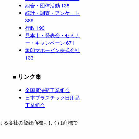
組合・団体活動
138
統計・調査・アンケート
389
行政
193
見本市・発表会・セミナ
ー・キャンペーン
671
象印マホービン株式会社
133
■ リンク集
全国魔法瓶工業組合
日本プラスチック日用品
工業組合
ける各社の登録商標もしくは商標で