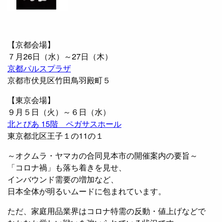
【京都会場】
７月26日（水）～27日（木）
京都パルスプラザ
京都市伏見区竹田鳥羽殿町５
【東京会場】
９月５日（火）～６日（水）
北とぴあ 15階 ペガサスホール
東京都北区王子１の11の１
～オクムラ・ヤマカの合同見本市の開催案内の要旨～
「コロナ禍」も落ち着きを見せ、
インバウンド需要の増加など、
日本全体が明るいムードに包まれています。
ただ、家庭用品業界はコロナ特需の反動・値上げなどで