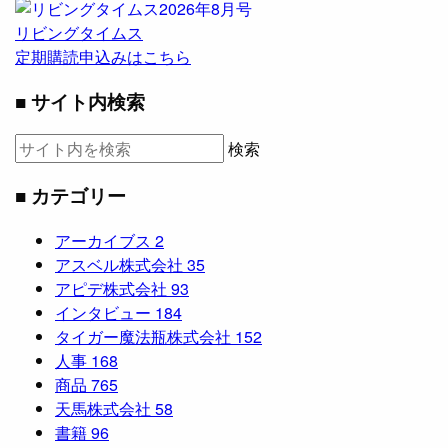
リビングタイムス
定期購読申込みはこちら
■ サイト内検索
検索
■ カテゴリー
アーカイブス
2
アスベル株式会社
35
アピデ株式会社
93
インタビュー
184
タイガー魔法瓶株式会社
152
人事
168
商品
765
天馬株式会社
58
書籍
96