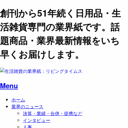
創刊から51年続く日用品・生
活雑貨専門の業界紙です。話
題商品・業界最新情報をいち
早くお届けします。
Menu
ホーム
業界のニュース
決算・業績・合併・提携など
インタビュー
人事