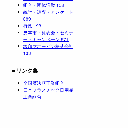
組合・団体活動
138
統計・調査・アンケート
389
行政
193
見本市・発表会・セミナ
ー・キャンペーン
671
象印マホービン株式会社
133
■ リンク集
全国魔法瓶工業組合
日本プラスチック日用品
工業組合