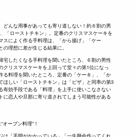
、どんな用事があっても寄り道しない！約６割の男
は、「ローストチキン」。定番のクリスマスケーキを
マスによく作る手料理は、「から揚げ」「ケー
との理想に差が生じる結果に。
帰宅したくなる手料理を聞いたところ、６割の男性
のクリスマスケーキを上回って堂々の第1位になっ
作る料理を聞いたところ、定番の「ケーキ」、「か
てほしい「ローストチキン」は「ピザ」と同率の第3
る有効手段である「料理」を上手に使いこなさない
トに恋人や旦那に寄り道されてしまう可能性がある
“オーブン料理”！
ジは「手間がかかっている」「一生懸命作ってくれ