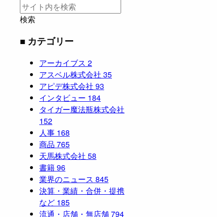
検索
■ カテゴリー
アーカイブス
2
アスベル株式会社
35
アピデ株式会社
93
インタビュー
184
タイガー魔法瓶株式会社
152
人事
168
商品
765
天馬株式会社
58
書籍
96
業界のニュース
845
決算・業績・合併・提携
など
185
流通・店舗・無店舗
794