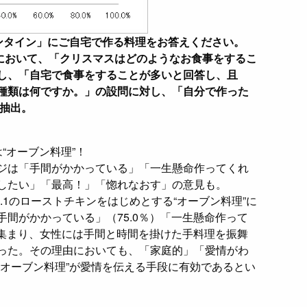
ンタイン」にご自宅で作る料理をお答えください。
ングにおいて、「クリスマスはどのようなお食事をするこ
し、「自宅で食事をすることが多いと回答し、且
種類は何ですか。」の設問に対し、「自分で作った
を抽出。
“オーブン料理”！
ジは「手間がかかっている」「一生懸命作ってくれ
したい」「最高！」「惚れなおす」の意見も。
.1のローストチキンをはじめとする“オーブン料理”に
間がかかっている」（75.0％）「一生懸命作って
が集まり、女性には手間と時間を掛けた手料理を振舞
った。その理由においても、「家庭的」「愛情がわ
“オーブン料理”が愛情を伝える手段に有効であるとい