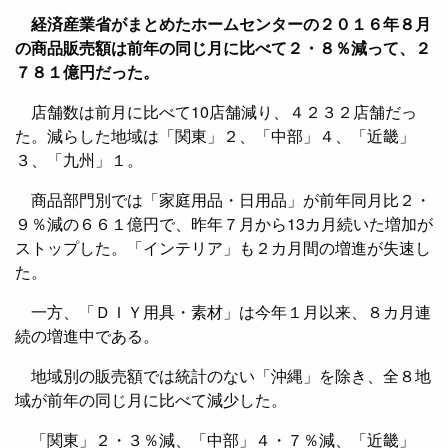
経済産業省がまとめたホームセンターの２０１６年８月
の商品販売額は前年の同じ月に比べて２・８％減って、２
７８１億円だった。
店舗数は前月に比べて10店舗減り、４２３２店舗だっ
た。減らした地域は「関東」２、「中部」４、「近畿」
３、「九州」１。
商品部門別では「家庭用品・日用品」が前年同月比２・
９％減の６６１億円で、昨年７月から13カ月続いた増加が
ストップした。「インテリア」も２カ月間の増進が失速し
た。
一方、「ＤＩＹ用具・素材」は今年１月以来、８カ月連
続の増進中である。
地域別の販売額では統計のない「沖縄」を除き、全８地
域が前年の同じ月に比べて減少した。
「関東」２・３％減、「中部」４・７％減、「近畿」