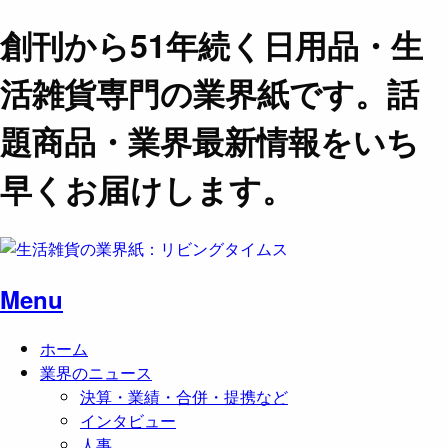
創刊から51年続く日用品・生
活雑貨専門の業界紙です。話
題商品・業界最新情報をいち
早くお届けします。
Menu
ホーム
業界のニュース
決算・業績・合併・提携など
インタビュー
人事