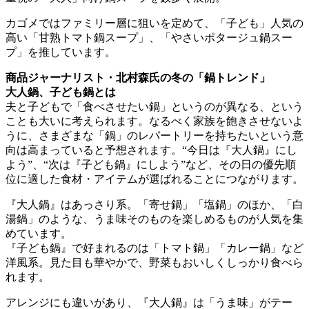
カゴメではファミリー層に狙いを定めて、「子ども」人気の
高い「甘熟トマト鍋スープ」、「やさいポタージュ鍋スー
プ」を推しています。
商品ジャーナリスト・北村森氏の冬の「鍋トレンド」
大人鍋、子ども鍋とは
夫と子どもで「食べさせたい鍋」というのが異なる、という
ことも大いに考えられます。なるべく家族を飽きさせないよ
うに、さまざまな「鍋」のレパートリーを持ちたいという意
向は高まっていると予想されます。“今日は『大人鍋』にし
よう”、“次は『子ども鍋』にしよう”など、その日の優先順
位に適した食材・アイテムが選ばれることにつながります。
『大人鍋』はあっさり系。「寄せ鍋」「塩鍋」のほか、「白
湯鍋」のような、うま味そのものを楽しめるものが人気を集
めています。
『子ども鍋』で好まれるのは「トマト鍋」「カレー鍋」など
洋風系。見た目も華やかで、野菜もおいしくしっかり食べら
れます。
アレンジにも違いがあり、『大人鍋』は「うま味」がテー