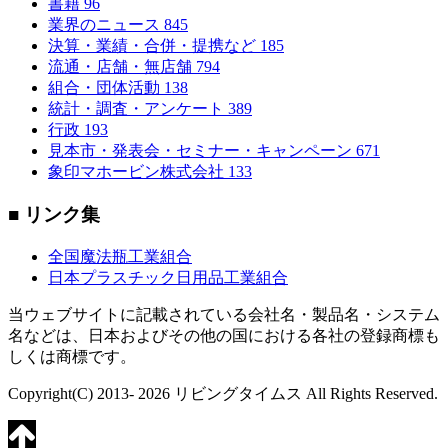
書籍
96
業界のニュース
845
決算・業績・合併・提携など
185
流通・店舗・無店舗
794
組合・団体活動
138
統計・調査・アンケート
389
行政
193
見本市・発表会・セミナー・キャンペーン
671
象印マホービン株式会社
133
■ リンク集
全国魔法瓶工業組合
日本プラスチック日用品工業組合
当ウェブサイトに記載されている会社名・製品名・システム
名などは、日本およびその他の国における各社の登録商標も
しくは商標です。
Copyright(C) 2013- 2026 リビングタイムス All Rights Reserved.