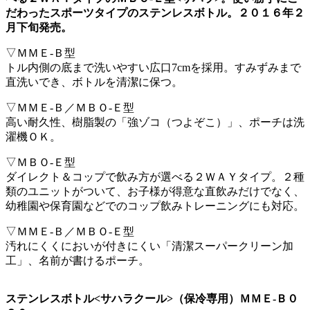
だわったスポーツタイプのステンレスボトル。２０１６年２
月下旬発売。
▽ＭＭＥ-Ｂ型
トル内側の底まで洗いやすい広口7cmを採用。すみずみまで
直洗いでき、ボトルを清潔に保つ。
▽ＭＭＥ-Ｂ／ＭＢＯ-Ｅ型
高い耐久性、樹脂製の「強ゾコ（つよぞこ）」、ポーチは洗
濯機ＯＫ。
▽ＭＢＯ-Ｅ型
ダイレクト＆コップで飲み方が選べる２ＷＡＹタイプ。２種
類のユニットがついて、お子様が得意な直飲みだけでなく、
幼稚園や保育園などでのコップ飲みトレーニングにも対応。
▽ＭＭＥ-Ｂ／ＭＢＯ-Ｅ型
汚れにくくにおいが付きにくい「清潔スーパークリーン加
工」、名前が書けるポーチ。
ステンレスボトル<サハラクール>（保冷専用）ＭＭＥ‐Ｂ０