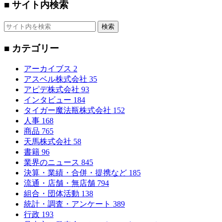
■ サイト内検索
検索
■ カテゴリー
アーカイブス
2
アスベル株式会社
35
アピデ株式会社
93
インタビュー
184
タイガー魔法瓶株式会社
152
人事
168
商品
765
天馬株式会社
58
書籍
96
業界のニュース
845
決算・業績・合併・提携など
185
流通・店舗・無店舗
794
組合・団体活動
138
統計・調査・アンケート
389
行政
193