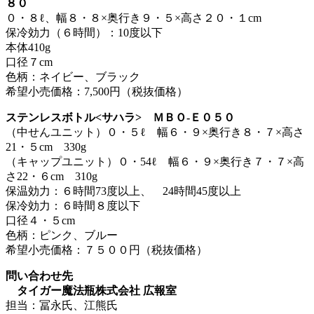
８０
０・８ℓ、幅８・８×奥行き９・５×高さ２０・１cm
保冷効力（６時間）：10度以下
本体410g
口径７cm
色柄：ネイビー、ブラック
希望小売価格：7,500円（税抜価格）
ステンレスボトル<サハラ> ＭＢＯ-Ｅ０５０
（中せんユニット）０・５ℓ 幅６・９×奥行き８・７×高さ
21・５cm 330g
（キャップユニット）０・54ℓ 幅６・９×奥行き７・７×高
さ22・６cm 310g
保温効力：６時間73度以上、 24時間45度以上
保冷効力：６時間８度以下
口径４・５cm
色柄：ピンク、ブルー
希望小売価格：７５００円（税抜価格）
問い合わせ先
タイガー魔法瓶株式会社 広報室
担当：冨永氏、江熊氏