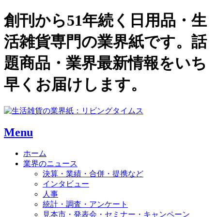
創刊から51年続く日用品・生
活雑貨専門の業界紙です。話
題商品・業界最新情報をいち
早くお届けします。
Menu
ホーム
業界のニュース
決算・業績・合併・提携など
インタビュー
人事
統計・調査・アンケート
見本市・発表会・セミナー・キャンペーン