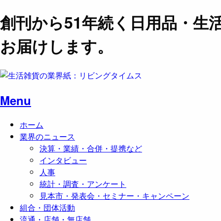
創刊から51年続く日用品・生
お届けします。
Menu
ホーム
業界のニュース
決算・業績・合併・提携など
インタビュー
人事
統計・調査・アンケート
見本市・発表会・セミナー・キャンペーン
組合・団体活動
流通・店舗・無店舗