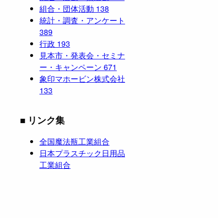
組合・団体活動
138
統計・調査・アンケート
389
行政
193
見本市・発表会・セミナ
ー・キャンペーン
671
象印マホービン株式会社
133
■ リンク集
全国魔法瓶工業組合
日本プラスチック日用品
工業組合