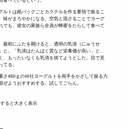
グルトは紙パックごとカクテルを作る要領で振るこ
。味がまろやかになる。空気と混ざることでヨーグ
れでも、彼女の家族ら全員が蜂蜜をたらして食べて
、最初にふたを開けると、透明の乳清（にゅうせ
」と。「乳清はたんぱく質など栄養価が高い」と、
く、もったいなくも乳清を捨てようとした。目で見
ってる。
重さ450ｇのＭ社ヨーグルトを両手をかざして振る力
混ぜようおすすめする。試してごらん。
クすると大きく表示
ー