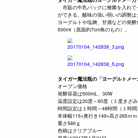
市販の牛乳パックに種菌を入れてセ
ができる。酸味の強い弱いの調整は
ヨーグルトや塩麹、甘酒などの発酵食
500ml（底面約7cm角のもの）。
タイガー魔法瓶の「ヨーグルトメーカー
オープン価格
発酵容器は500mL、30W
温度設定は20度～60度（１度きざ
時間設定は１時間～48時間（１時間
本体幅115×奥行き149×高さ265ｍｍ
重さ580ｇ
色柄はクリアブルー
発売は2017年1月21日