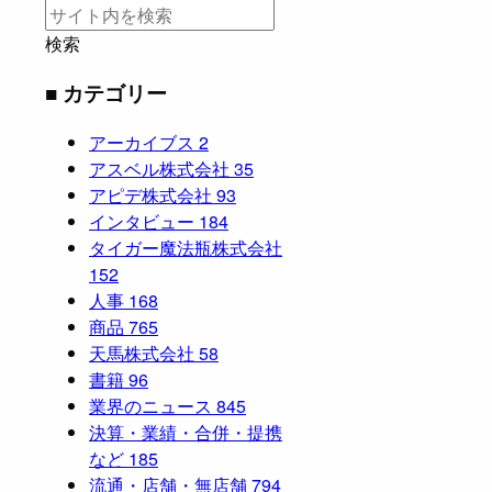
検索
■ カテゴリー
アーカイブス
2
アスベル株式会社
35
アピデ株式会社
93
インタビュー
184
タイガー魔法瓶株式会社
152
人事
168
商品
765
天馬株式会社
58
書籍
96
業界のニュース
845
決算・業績・合併・提携
など
185
流通・店舗・無店舗
794