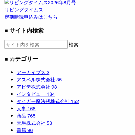
リビングタイムス
定期購読申込みはこちら
■ サイト内検索
検索
■ カテゴリー
アーカイブス
2
アスベル株式会社
35
アピデ株式会社
93
インタビュー
184
タイガー魔法瓶株式会社
152
人事
168
商品
765
天馬株式会社
58
書籍
96