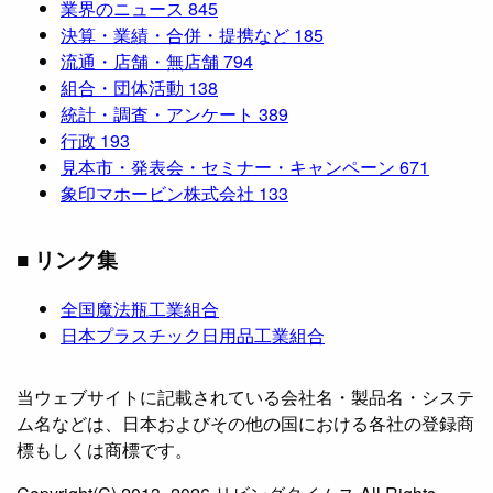
業界のニュース
845
決算・業績・合併・提携など
185
流通・店舗・無店舗
794
組合・団体活動
138
統計・調査・アンケート
389
行政
193
見本市・発表会・セミナー・キャンペーン
671
象印マホービン株式会社
133
■ リンク集
全国魔法瓶工業組合
日本プラスチック日用品工業組合
当ウェブサイトに記載されている会社名・製品名・システ
ム名などは、日本およびその他の国における各社の登録商
標もしくは商標です。