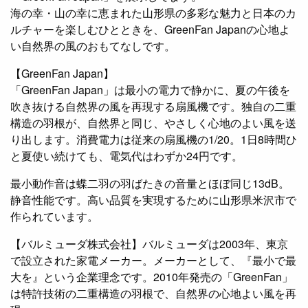
海の幸・山の幸に恵まれた山形県の多彩な魅力と日本のカ
ルチャーを楽しむひとときを、GreenFan Japanの心地よ
い自然界の風のおもてなしです。
【GreenFan Japan】
「GreenFan Japan」は最小の電力で静かに、夏の午後を
吹き抜ける自然界の風を再現する扇風機です。独自の二重
構造の羽根が、自然界と同じ、やさしく心地のよい風を送
り出します。消費電力は従来の扇風機の1/20。1日8時間ひ
と夏使い続けても、電気代はわずか24円です。
最小動作音は蝶二羽の羽ばたきの音量とほぼ同じ13dB。
静音性能です。高い品質を実現するために山形県米沢市で
作られています。
【バルミューダ株式会社】バルミューダは2003年、東京
で設立された家電メーカー。メーカーとして、『最小で最
大を』という企業理念です。2010年発売の「GreenFan」
は特許技術の二重構造の羽根で、自然界の心地よい風を再