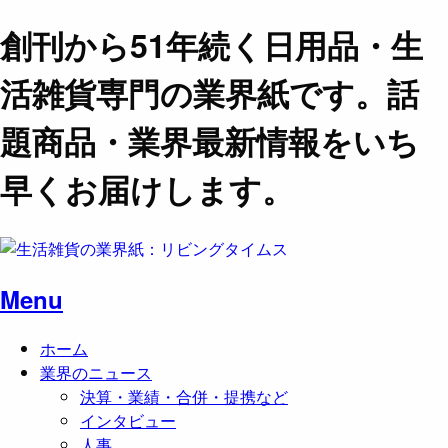
創刊から51年続く日用品・生
活雑貨専門の業界紙です。話
題商品・業界最新情報をいち
早くお届けします。
Menu
ホーム
業界のニュース
決算・業績・合併・提携など
インタビュー
人事