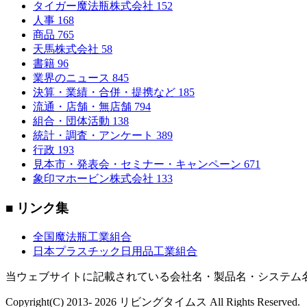
タイガー魔法瓶株式会社
152
人事
168
商品
765
天馬株式会社
58
書籍
96
業界のニュース
845
決算・業績・合併・提携など
185
流通・店舗・無店舗
794
組合・団体活動
138
統計・調査・アンケート
389
行政
193
見本市・発表会・セミナー・キャンペーン
671
象印マホービン株式会社
133
■ リンク集
全国魔法瓶工業組合
日本プラスチック日用品工業組合
当ウェブサイトに記載されている会社名・製品名・システム
Copyright(C) 2013- 2026 リビングタイムス All Rights Reserved.