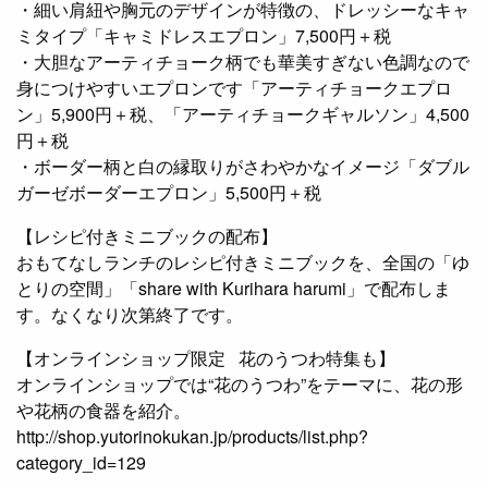
・細い肩紐や胸元のデザインが特徴の、ドレッシーなキャ
ミタイプ「キャミドレスエプロン」7,500円＋税
・大胆なアーティチョーク柄でも華美すぎない色調なので
身につけやすいエプロンです「アーティチョークエプロ
ン」5,900円＋税、「アーティチョークギャルソン」4,500
円＋税
・ボーダー柄と白の縁取りがさわやかなイメージ「ダブル
ガーゼボーダーエプロン」5,500円＋税
【レシピ付きミニブックの配布】
おもてなしランチのレシピ付きミニブックを、全国の「ゆ
とりの空間」「share with Kurihara harumi」で配布しま
す。なくなり次第終了です。
【オンラインショップ限定 花のうつわ特集も】
オンラインショップでは“花のうつわ”をテーマに、花の形
や花柄の食器を紹介。
http://shop.yutorinokukan.jp/products/list.php?
category_id=129