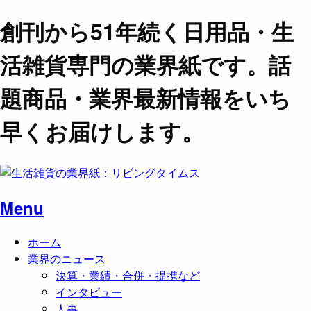
創刊から51年続く日用品・生
活雑貨専門の業界紙です。話
題商品・業界最新情報をいち
早くお届けします。
Menu
ホーム
業界のニュース
決算・業績・合併・提携など
インタビュー
人事