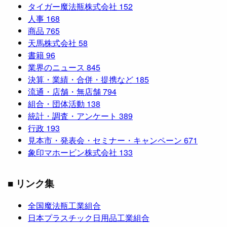
タイガー魔法瓶株式会社
152
人事
168
商品
765
天馬株式会社
58
書籍
96
業界のニュース
845
決算・業績・合併・提携など
185
流通・店舗・無店舗
794
組合・団体活動
138
統計・調査・アンケート
389
行政
193
見本市・発表会・セミナー・キャンペーン
671
象印マホービン株式会社
133
■ リンク集
全国魔法瓶工業組合
日本プラスチック日用品工業組合