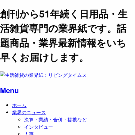
創刊から51年続く日用品・生
活雑貨専門の業界紙です。話
題商品・業界最新情報をいち
早くお届けします。
Menu
ホーム
業界のニュース
決算・業績・合併・提携など
インタビュー
人事