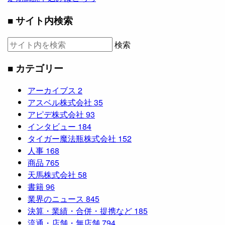
■ サイト内検索
検索
■ カテゴリー
アーカイブス
2
アスベル株式会社
35
アピデ株式会社
93
インタビュー
184
タイガー魔法瓶株式会社
152
人事
168
商品
765
天馬株式会社
58
書籍
96
業界のニュース
845
決算・業績・合併・提携など
185
流通・店舗・無店舗
794