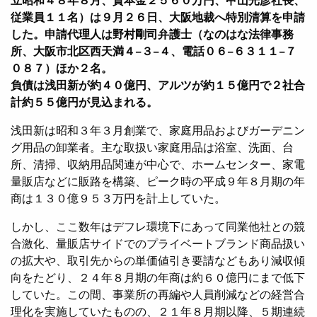
従業員１１名）は９月２６日、大阪地裁へ特別清算を申請
した。申請代理人は野村剛司弁護士（なのはな法律事務
所、大阪市北区西天満４−３−４、電話０６−６３１１−７
０８７）ほか２名。
負債は浅田新が約４０億円、アルツが約１５億円で２社合
計約５５億円が見込まれる。
浅田新は昭和３年３月創業で、家庭用品およびガーデニン
グ用品の卸業者。主な取扱い家庭用品は浴室、洗面、台
所、清掃、収納用品関連が中心で、ホームセンター、家電
量販店などに販路を構築、ピーク時の平成９年８月期の年
商は１３０億９５３万円を計上していた。
しかし、ここ数年はデフレ環境下にあって同業他社との競
合激化、量販店サイドでのプライベートブランド商品扱い
の拡大や、取引先からの単価値引き要請などもあり減収傾
向をたどり、２４年８月期の年商は約６０億円にまで低下
していた。この間、事業所の再編や人員削減などの経営合
理化を実施していたものの、２１年８月期以降、５期連続