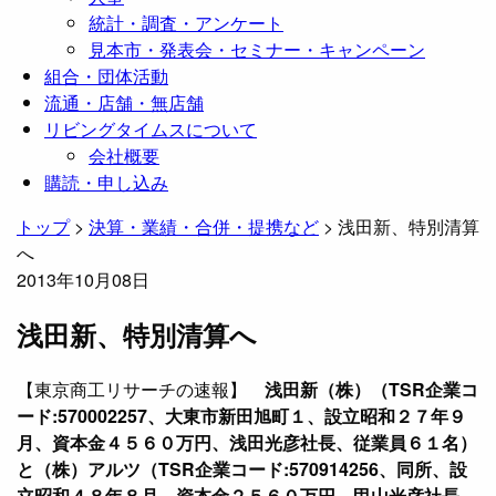
統計・調査・アンケート
見本市・発表会・セミナー・キャンペーン
組合・団体活動
流通・店舗・無店舗
リビングタイムスについて
会社概要
購読・申し込み
トップ
>
決算・業績・合併・提携など
>
浅田新、特別清算
へ
2013年10月08日
浅田新、特別清算へ
【東京商工リサーチの速報】
浅田新（株）（TSR企業コ
ード:570002257、大東市新田旭町１、設立昭和２７年９
月、資本金４５６０万円、浅田光彦社長、従業員６１名）
と（株）アルツ（TSR企業コード:570914256、同所、設
立昭和４８年８月、資本金２５６０万円、甲山光彦社長、