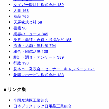
タイガー魔法瓶株式会社
152
人事
168
商品
765
天馬株式会社
58
書籍
96
業界のニュース
845
決算・業績・合併・提携など
185
流通・店舗・無店舗
794
組合・団体活動
138
統計・調査・アンケート
389
行政
193
見本市・発表会・セミナー・キャンペーン
671
象印マホービン株式会社
133
■ リンク集
全国魔法瓶工業組合
日本プラスチック日用品工業組合