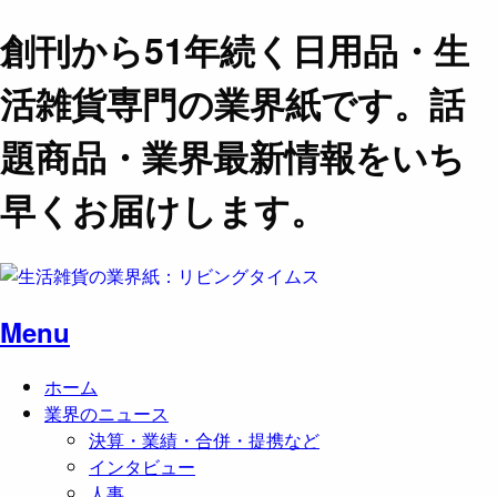
創刊から51年続く日用品・生
活雑貨専門の業界紙です。話
題商品・業界最新情報をいち
早くお届けします。
Menu
ホーム
業界のニュース
決算・業績・合併・提携など
インタビュー
人事