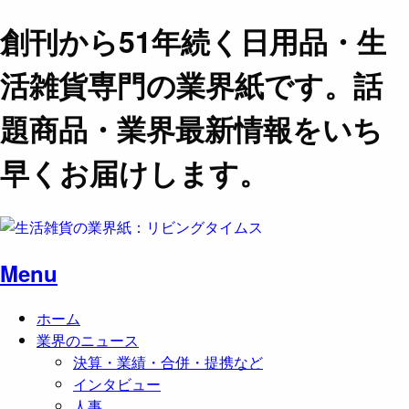
創刊から51年続く日用品・生
活雑貨専門の業界紙です。話
題商品・業界最新情報をいち
早くお届けします。
Menu
ホーム
業界のニュース
決算・業績・合併・提携など
インタビュー
人事