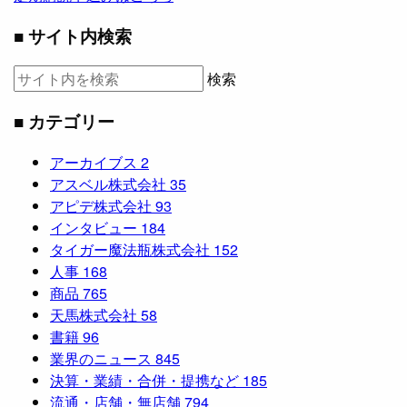
■ サイト内検索
検索
■ カテゴリー
アーカイブス
2
アスベル株式会社
35
アピデ株式会社
93
インタビュー
184
タイガー魔法瓶株式会社
152
人事
168
商品
765
天馬株式会社
58
書籍
96
業界のニュース
845
決算・業績・合併・提携など
185
流通・店舗・無店舗
794