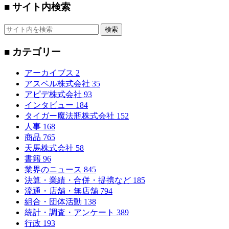
■ サイト内検索
検索
■ カテゴリー
アーカイブス
2
アスベル株式会社
35
アピデ株式会社
93
インタビュー
184
タイガー魔法瓶株式会社
152
人事
168
商品
765
天馬株式会社
58
書籍
96
業界のニュース
845
決算・業績・合併・提携など
185
流通・店舗・無店舗
794
組合・団体活動
138
統計・調査・アンケート
389
行政
193