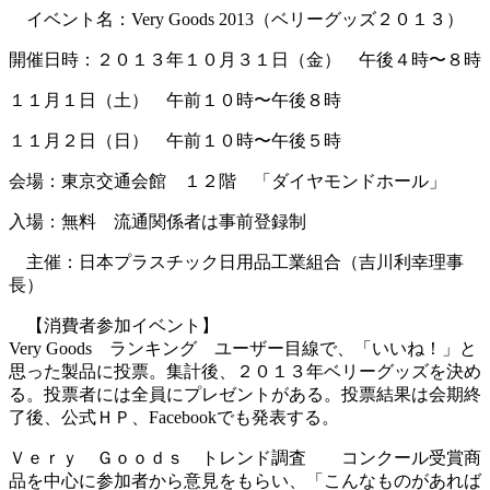
イベント名：Very Goods 2013（ベリーグッズ２０１３）
開催日時：２０１３年１０月３１日（金） 午後４時〜８時
１１月１日（土） 午前１０時〜午後８時
１１月２日（日） 午前１０時〜午後５時
会場：東京交通会館 １２階 「ダイヤモンドホール」
入場：無料 流通関係者は事前登録制
主催：日本プラスチック日用品工業組合（吉川利幸理事
長）
【消費者参加イベント】
Very Goods ランキング ユーザー目線で、「いいね！」と
思った製品に投票。集計後、２０１３年ベリーグッズを決め
る。投票者には全員にプレゼントがある。投票結果は会期終
了後、公式ＨＰ、Facebookでも発表する。
Ｖｅｒｙ Ｇｏｏｄｓ トレンド調査 コンクール受賞商
品を中心に参加者から意見をもらい、「こんなものがあれば