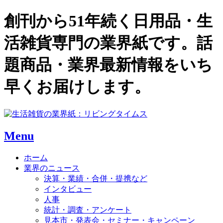
創刊から51年続く日用品・生
活雑貨専門の業界紙です。話
題商品・業界最新情報をいち
早くお届けします。
Menu
ホーム
業界のニュース
決算・業績・合併・提携など
インタビュー
人事
統計・調査・アンケート
見本市・発表会・セミナー・キャンペーン