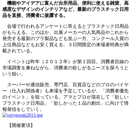
機能やアイデアに富んだ台所用品、便利に使える雑貨、高
感度なデザインのインテリアなど、最新のプラスチック日用
品を直接、消費者に披露する。
会場で行われるアンケートに答えるとプラスチック日用品
がもらえる。このほか、出展メーカーの人気商品やこれから
発売する最新のプラ製品なども並ぶ一方、コンクール入賞の
上位商品などもお安く買える。３日間限定の来場者特典が満
載されている。
イベントは昨年（２０１２年）が第１回目。消費者目線の
市場調査を兼ねながら、消費者の欲しがるニーズを探ろうと
いう狙い。
スーパーや通信販売、専門店、百貨店などのプロのバイヤ
ー（仕入れ関係者）も来場を予定しているが、「消費者優先
のイベント」を狙っている。アマとプロが混在して「欲しい
プラスチック日用品」「欲しかった１品の創出」に向けて情
報発信をしていく。
【開催要項】