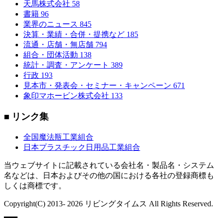
天馬株式会社
58
書籍
96
業界のニュース
845
決算・業績・合併・提携など
185
流通・店舗・無店舗
794
組合・団体活動
138
統計・調査・アンケート
389
行政
193
見本市・発表会・セミナー・キャンペーン
671
象印マホービン株式会社
133
■ リンク集
全国魔法瓶工業組合
日本プラスチック日用品工業組合
当ウェブサイトに記載されている会社名・製品名・システム
名などは、日本およびその他の国における各社の登録商標も
しくは商標です。
Copyright(C) 2013- 2026 リビングタイムス All Rights Reserved.