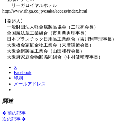
リーガロイヤルホテル
http://www.rihga.co.jp/osaka/access/index.html
【発起人】
一般財団法人軽金属製品協会（二瓶亮会長）
全国魔法瓶工業組合（市川典男理事長）
日本プラスチック日用品工業組合（吉川利幸理事長）
大阪板金家庭金物工業会（末廣謙策会長）
大阪金網製品工業会（山田和行会長）
大阪府家庭金物卸協同組合（中村健輔理事長）
X
Facebook
印刷
メールアドレス
関連
前の記事
次の記事