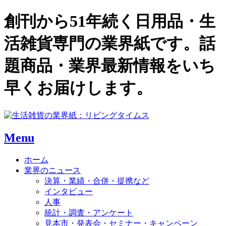
創刊から51年続く日用品・生
活雑貨専門の業界紙です。話
題商品・業界最新情報をいち
早くお届けします。
Menu
ホーム
業界のニュース
決算・業績・合併・提携など
インタビュー
人事
統計・調査・アンケート
見本市・発表会・セミナー・キャンペーン