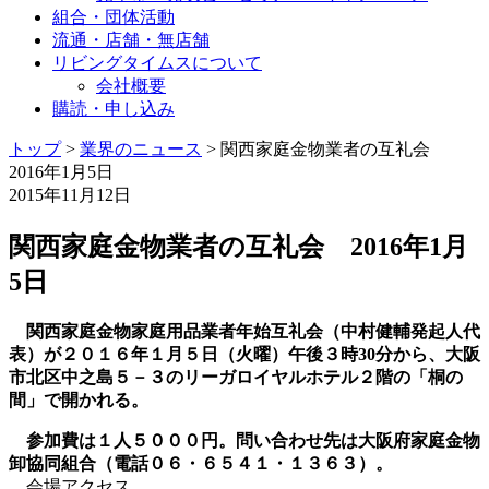
組合・団体活動
流通・店舗・無店舗
リビングタイムスについて
会社概要
購読・申し込み
トップ
>
業界のニュース
>
関西家庭金物業者の互礼会
2016年1月5日
2015年11月12日
関西家庭金物業者の互礼会 2016年1月
5日
関西家庭金物家庭用品業者年始互礼会（中村健輔発起人代
表）が２０１６年１月５日（火曜）午後３時30分から、大阪
市北区中之島５－３のリーガロイヤルホテル２階の「桐の
間」で開かれる。
参加費は１人５０００円。問い合わせ先は大阪府家庭金物
卸協同組合（電話０６・６５４１・１３６３）。
会場アクセス