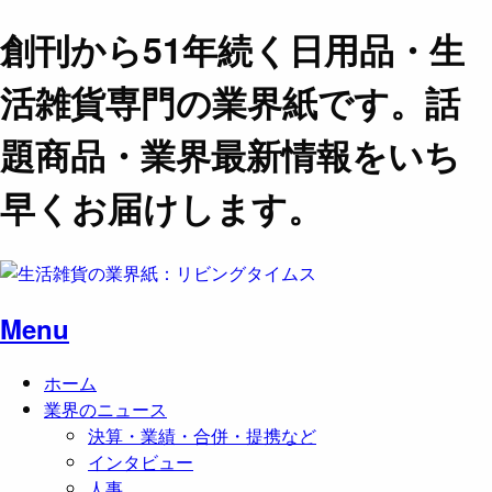
創刊から51年続く日用品・生
活雑貨専門の業界紙です。話
題商品・業界最新情報をいち
早くお届けします。
Menu
ホーム
業界のニュース
決算・業績・合併・提携など
インタビュー
人事