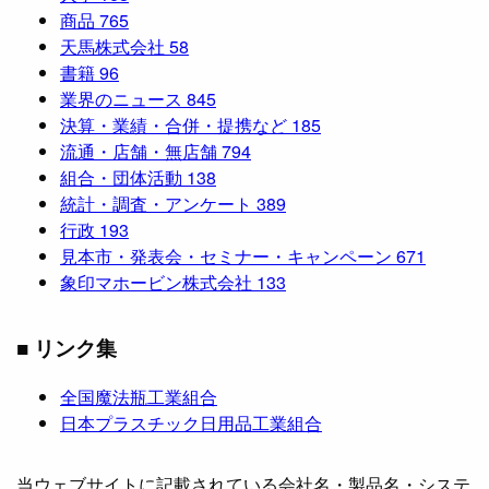
商品
765
天馬株式会社
58
書籍
96
業界のニュース
845
決算・業績・合併・提携など
185
流通・店舗・無店舗
794
組合・団体活動
138
統計・調査・アンケート
389
行政
193
見本市・発表会・セミナー・キャンペーン
671
象印マホービン株式会社
133
■ リンク集
全国魔法瓶工業組合
日本プラスチック日用品工業組合
当ウェブサイトに記載されている会社名・製品名・システ