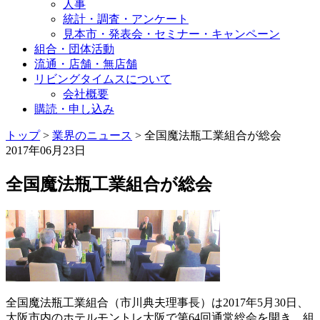
人事
統計・調査・アンケート
見本市・発表会・セミナー・キャンペーン
組合・団体活動
流通・店舗・無店舗
リビングタイムスについて
会社概要
購読・申し込み
トップ
>
業界のニュース
>
全国魔法瓶工業組合が総会
2017年06月23日
全国魔法瓶工業組合が総会
全国魔法瓶工業組合（市川典夫理事長）は2017年5月30日、
大阪市内のホテルモントレ大阪で第64回通常総会を開き、組