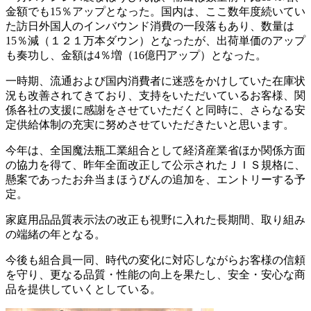
金額でも15％アップとなった。国内は、ここ数年度続いてい
た訪日外国人のインバウンド消費の一段落もあり、数量は
15％減（１２１万本ダウン）となったが、出荷単価のアップ
も奏功し、金額は4％増（16億円アップ）となった。
一時期、流通および国内消費者に迷惑をかけしていた在庫状
況も改善されてきており、支持をいただいているお客様、関
係各社の支援に感謝をさせていただくと同時に、さらなる安
定供給体制の充実に努めさせていただきたいと思います。
今年は、全国魔法瓶工業組合として経済産業省ほか関係方面
の協力を得て、昨年全面改正して公示されたＪＩＳ規格に、
懸案であったお弁当まほうびんの追加を、エントリーする予
定。
家庭用品品質表示法の改正も視野に入れた長期間、取り組み
の端緒の年となる。
今後も組合員一同、時代の変化に対応しながらお客様の信頼
を守り、更なる品質・性能の向上を果たし、安全・安心な商
品を提供していくとしている。