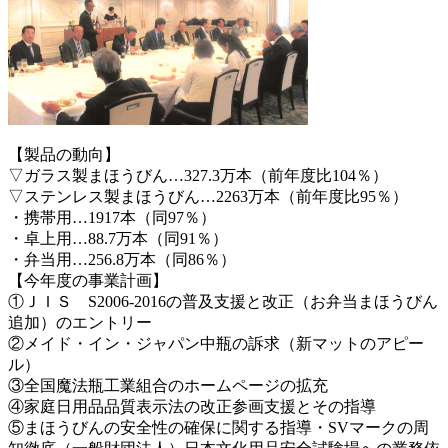
【製品の動向】
▽ガラス製まほうびん…327.3万本（前年度比104％）
▽ステンレス製まほうびん…2263万本（前年度比95％）
・携帯用…1917本（同97％）
・卓上用…88.7万本（同91％）
・弁当用…256.8万本（同86％）
【今年度の事業計画】
①ＪＩＳ S2006-2016の普及支援と改正（お弁当まほうびん
追加）のエントリー
②メイド・イン・ジャパン中瓶の訴求（新マットのアピー
ル）
③全国魔法瓶工業組合のホームページの拡充
④家庭日用品品質表示法の改正参画支援とその指導
⑤まほうびんの安全性の確保に関する指導・SVマークの周