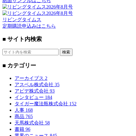
紙面サンプルはこちら
リビングタイムス
定期購読申込みはこちら
■ サイト内検索
検索
■ カテゴリー
アーカイブス
2
アスベル株式会社
35
アピデ株式会社
93
インタビュー
184
タイガー魔法瓶株式会社
152
人事
168
商品
765
天馬株式会社
58
書籍
96
業界のニュース
845