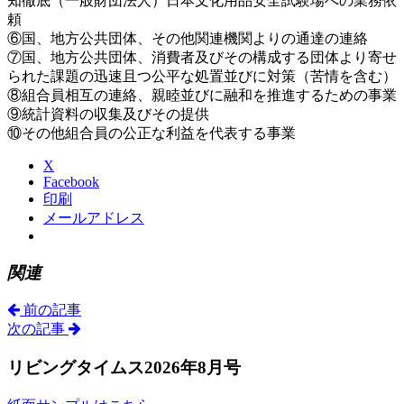
知徹底（一般財団法人）日本文化用品安全試験場への業務依
頼
⑥国、地方公共団体、その他関連機関よりの通達の連絡
⑦国、地方公共団体、消費者及びその構成する団体より寄せ
られた課題の迅速且つ公平な処置並びに対策（苦情を含む）
⑧組合員相互の連絡、親睦並びに融和を推進するための事業
⑨統計資料の収集及びその提供
⑩その他組合員の公正な利益を代表する事業
X
Facebook
印刷
メールアドレス
関連
前の記事
次の記事
リビングタイムス2026年8月号