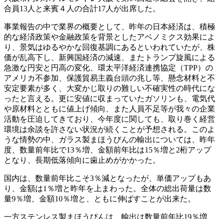
合員13人と来賓４人の合計17人が出席した。
事業報告の中で業界の概要として、昨年の日本経済は、積極
的な経済政策や金融政策を背景としたアベノミクス効果によ
り、景気はゆるやかな回復基調にあるといわれていたが、株
価が乱高下し、新興国経済の減速、またトランプ旋風による
急激な円安と円高の変化、環太平洋経済連携協定（TPP）の
アメリカ不参加、保護貿易主義台頭の兆し等、懸念材料と不
安定要素が多く、大変かじ取りの難しい不確実性の時代にな
ったと言える。更に安値に収まっていたガソリンも、電気代
や原材料とともに値上げ傾向、また人員不足等が我々の企業
活動を圧迫してきており、今年度に関しても、取り巻く経営
環境は余談を許さない状況が続くことが予想される。このよ
うな情勢の中、ガラス製まほうびんの輸出については、昨年
度、数量前年比で13％増、金額前年比は15％増と2桁アップ
となり、長期低落傾向に歯止めがかかった。
国内は、数量前年比こそ3％減となったが、単価アップもあ
り、金額は1％増と昨年を上まわった。全体の総出荷量は数
量9％増、金額10％増と、ともに伸ばすことが出来た。
一方ステンレス製まほうびんは、輸出は数量前年比19％増、