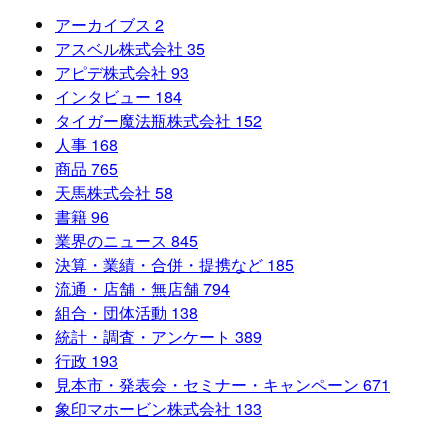
アーカイブス
2
アスベル株式会社
35
アピデ株式会社
93
インタビュー
184
タイガー魔法瓶株式会社
152
人事
168
商品
765
天馬株式会社
58
書籍
96
業界のニュース
845
決算・業績・合併・提携など
185
流通・店舗・無店舗
794
組合・団体活動
138
統計・調査・アンケート
389
行政
193
見本市・発表会・セミナー・キャンペーン
671
象印マホービン株式会社
133