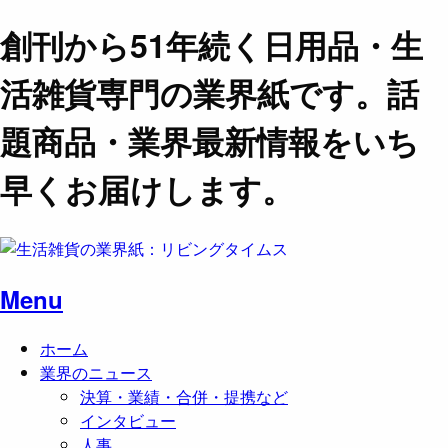
創刊から51年続く日用品・生
活雑貨専門の業界紙です。話
題商品・業界最新情報をいち
早くお届けします。
Menu
ホーム
業界のニュース
決算・業績・合併・提携など
インタビュー
人事