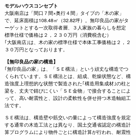
モデルハウスコンセプト
大阪南店は「間口７間×奥行４間」タイプの「木の家」
で、延床面積は108.48㎡（32.82坪）。無印良品の家がタ
ーゲットとする一次取得者層、３人家族の暮らしを想定
標準仕様で価格は２，２３０万円（消費税含む）
｢大阪南店｣は、木の家の標準仕様で本体工事価格は２，２
３０万円となっております。
【無印良品の家の構造】
｢無印良品の家」は、「ＳＥ構法」という頑丈な構造でつ
くられています。ＳＥ構法とは、組成、乾燥状態など、構
造強度上理想的な状態で製造された｢構造用集成材｣の柱と
梁を、丈夫で錆びにくい「ＳＥ金物」で接合することによ
って、高い耐震性と、設計の柔軟性を併せ持つ木造軸組工
法です。
ＳＥ構法は、構造壁や筋交いの量によって構造強度を規定
する通常の木造工法とは異なり、国土交通省認定の構造計
算プログラムにより物件ごとに構造計算が行われ、耐震性