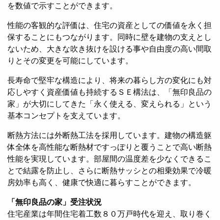
を数値で示すことができます。
性能の客観的な評価は、住宅の資産としての価値を永く担
保することにもつながります。同時に壁を建物の支えとし
ないため、大きな吹き抜けを設ける事や自由度の高い間取
りとその変更を可能にしています。
長寿命で堅牢な構造により、将来の暮らし方の変化にも対
応しやすく資産価値も持続するＳＥ構法は、「無印良品の
家」が大切にしてきた「永く使える、変えられる」という
基本コンセプトを支えています。
断熱方法には外断熱工法を採用しています。建物の構造躯
体全体を高性能な断熱材ですっぽりと覆うことで高い断熱
性能を実現しています。部屋間の温度差を少なくできるこ
とで結露を防止し、さらに断熱サッシとの相乗効果で冷暖
房効率も高く、健康で快適に暮らすことができます。
「無印良品の家」受注状況
住宅産業は年間住宅着工数８０万戸時代を迎え、取り巻く