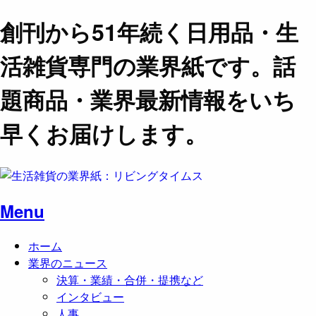
創刊から51年続く日用品・生
活雑貨専門の業界紙です。話
題商品・業界最新情報をいち
早くお届けします。
Menu
ホーム
業界のニュース
決算・業績・合併・提携など
インタビュー
人事