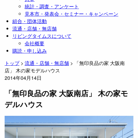
統計・調査・アンケート
見本市・発表会・セミナー・キャンペーン
組合・団体活動
流通・店舗・無店舗
リビングタイムスについて
会社概要
購読・申し込み
トップ
>
流通・店舗・無店舗
>
「無印良品の家 大阪南
店」 木の家モデルハウス
2014年04月14日
「無印良品の家 大阪南店」 木の家モ
デルハウス