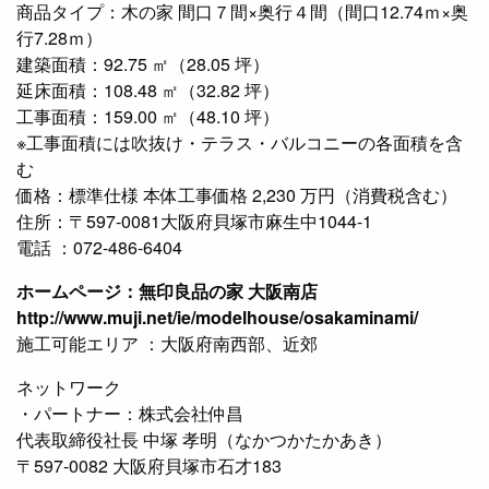
商品タイプ：木の家 間口７間×奥行４間（間口12.74ｍ×奥
行7.28ｍ）
建築面積：92.75 ㎡（28.05 坪）
延床面積：108.48 ㎡（32.82 坪）
工事面積：159.00 ㎡（48.10 坪）
※工事面積には吹抜け・テラス・バルコニーの各面積を含
む
価格：標準仕様 本体工事価格 2,230 万円（消費税含む）
住所：〒597-0081大阪府貝塚市麻生中1044-1
電話 ：072-486-6404
ホームページ：無印良品の家 大阪南店
http://www.muji.net/ie/modelhouse/osakaminami/
施工可能エリア ：大阪府南西部、近郊
ネットワーク
・パートナー：株式会社仲昌
代表取締役社長 中塚 孝明（なかつかたかあき）
〒597-0082 大阪府貝塚市石才183