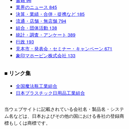
書籍
96
業界のニュース
845
決算・業績・合併・提携など
185
流通・店舗・無店舗
794
組合・団体活動
138
統計・調査・アンケート
389
行政
193
見本市・発表会・セミナー・キャンペーン
671
象印マホービン株式会社
133
■ リンク集
全国魔法瓶工業組合
日本プラスチック日用品工業組合
当ウェブサイトに記載されている会社名・製品名・システ
ム名などは、日本およびその他の国における各社の登録商
標もしくは商標です。