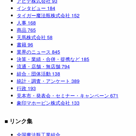
アピデ株式会社
93
インタビュー
184
タイガー魔法瓶株式会社
152
人事
168
商品
765
天馬株式会社
58
書籍
96
業界のニュース
845
決算・業績・合併・提携など
185
流通・店舗・無店舗
794
組合・団体活動
138
統計・調査・アンケート
389
行政
193
見本市・発表会・セミナー・キャンペーン
671
象印マホービン株式会社
133
■ リンク集
全国魔法瓶工業組合