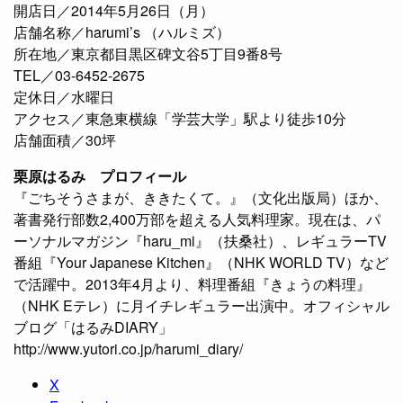
開店日／2014年5月26日（月）
店舗名称／harumi’s （ハルミズ）
所在地／東京都目黒区碑文谷5丁目9番8号
TEL／03-6452-2675
定休日／水曜日
アクセス／東急東横線「学芸大学」駅より徒歩10分
店舗面積／30坪
栗原はるみ プロフィール
『ごちそうさまが、ききたくて。』（文化出版局）ほか、
著書発行部数2,400万部を超える人気料理家。現在は、パ
ーソナルマガジン『haru_mi』（扶桑社）、レギュラーTV
番組『Your Japanese Kitchen』（NHK WORLD TV）など
で活躍中。2013年4月より、料理番組『きょうの料理』
（NHK Eテレ）に月イチレギュラー出演中。オフィシャル
ブログ「はるみDIARY」
http://www.yutori.co.jp/harumi_diary/
X