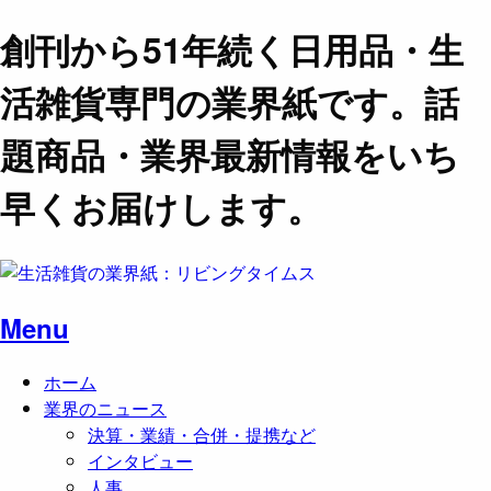
創刊から51年続く日用品・生
活雑貨専門の業界紙です。話
題商品・業界最新情報をいち
早くお届けします。
Menu
ホーム
業界のニュース
決算・業績・合併・提携など
インタビュー
人事