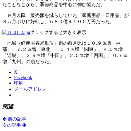
たことなどから、季節商品を中心に伸び悩んだ。
９月以降、販売額を減らしていた「家庭用品・日用品」が
３カ月ぶりに好転し、５８０億４１００万円だった。
​クリックすると大きく表示
地域（経産省各局単位）別の前月比は１０.９％増「中
部」、７.２％増「東北」、５.４％増「関東」、４.０％増
「近畿」、２.９％増「中国」、２.０％増「四国」、０.７％
増「九州」の順だった。
X
Facebook
印刷
メールアドレス
関連
前の記事
次の記事