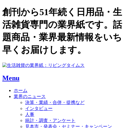
創刊から51年続く日用品・生
活雑貨専門の業界紙です。話
題商品・業界最新情報をいち
早くお届けします。
Menu
ホーム
業界のニュース
決算・業績・合併・提携など
インタビュー
人事
統計・調査・アンケート
見本市・発表会・セミナー・キャンペーン