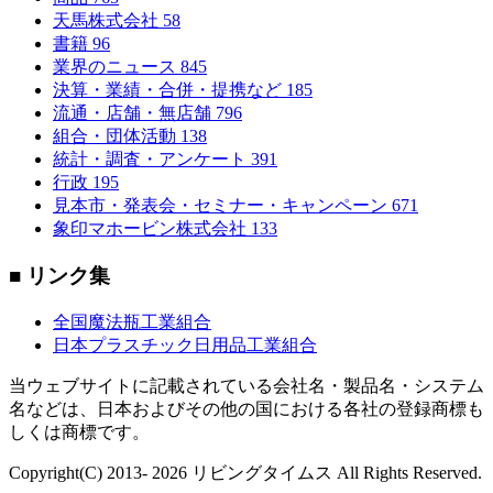
天馬株式会社
58
書籍
96
業界のニュース
845
決算・業績・合併・提携など
185
流通・店舗・無店舗
796
組合・団体活動
138
統計・調査・アンケート
391
行政
195
見本市・発表会・セミナー・キャンペーン
671
象印マホービン株式会社
133
■ リンク集
全国魔法瓶工業組合
日本プラスチック日用品工業組合
当ウェブサイトに記載されている会社名・製品名・システム
名などは、日本およびその他の国における各社の登録商標も
しくは商標です。
Copyright(C) 2013- 2026 リビングタイムス All Rights Reserved.