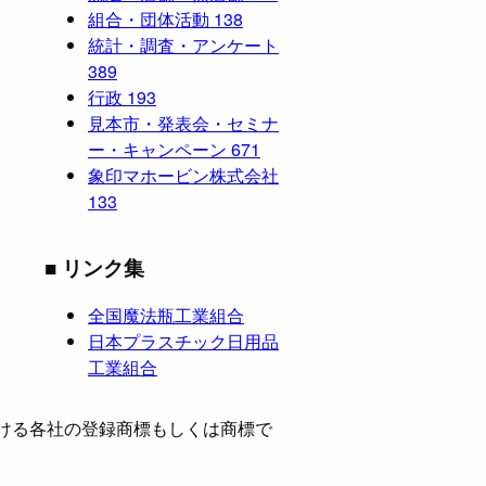
組合・団体活動
138
統計・調査・アンケート
389
行政
193
見本市・発表会・セミナ
ー・キャンペーン
671
象印マホービン株式会社
133
■ リンク集
全国魔法瓶工業組合
日本プラスチック日用品
工業組合
ける各社の登録商標もしくは商標で