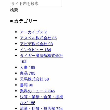
検索
■ カテゴリー
アーカイブス
2
アスベル株式会社
35
アピデ株式会社
93
インタビュー
184
タイガー魔法瓶株式会社
152
人事
168
商品
765
天馬株式会社
58
書籍
96
業界のニュース
845
決算・業績・合併・提携
など
185
流通・店舗・無店舗
794