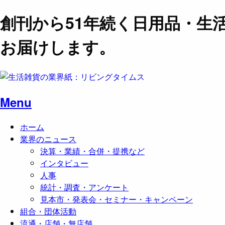
創刊から51年続く日用品・生
お届けします。
Menu
ホーム
業界のニュース
決算・業績・合併・提携など
インタビュー
人事
統計・調査・アンケート
見本市・発表会・セミナー・キャンペーン
組合・団体活動
流通・店舗・無店舗