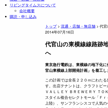
リビングタイムスについて
会社概要
購読・申し込み
トップ
>
流通・店舗・無店舗
>
代官
2014年07月16日
代官山の東横線線路跡
へ
東京急行電鉄は、東横線の地下化に
官山東横線上部開発計画」を着工し
この計画では全長２２０ｍにわたる
す。出店テナントは、クラフトビー
ＶＡＬＬＥＹ ＢＲＥＷＥＲＹ Ｔ
スタイル複合セレクトモール「Ｆｒ
上陸）、サンフランシスコで人気のベ