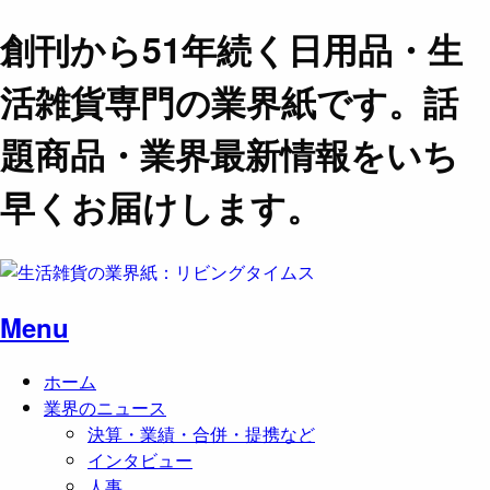
創刊から51年続く日用品・生
活雑貨専門の業界紙です。話
題商品・業界最新情報をいち
早くお届けします。
Menu
ホーム
業界のニュース
決算・業績・合併・提携など
インタビュー
人事