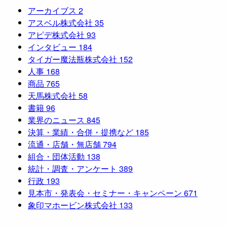
アーカイブス
2
アスベル株式会社
35
アピデ株式会社
93
インタビュー
184
タイガー魔法瓶株式会社
152
人事
168
商品
765
天馬株式会社
58
書籍
96
業界のニュース
845
決算・業績・合併・提携など
185
流通・店舗・無店舗
794
組合・団体活動
138
統計・調査・アンケート
389
行政
193
見本市・発表会・セミナー・キャンペーン
671
象印マホービン株式会社
133