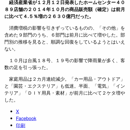
経済産業省が１２月１２日発表したホームセンター４０
８９店舗の２０１４年１０月の商品販売額（確定）は前月
に比べて４.５％増の２６３０億円だった。
消費増税の影響を引きずっているものの、「その他」を
含めた９部門のうち、６部門は前月に比べて増やした。部
門別の推移を見ると、順調な回復をしているようとはいえ
ない。
１０月は台風１８号、１９号の影響で降雨量が多く、客
数の足を引っ張った。
家庭用品は２カ月連続減少。「カー用品・アウトドア」
と「園芸・エクステリア」も低迷。半面、「電気」「イン
テリア」「ＤＩＹ用具・素材」が前月に比べて２ケタ増や
した。
X
Facebook
印刷