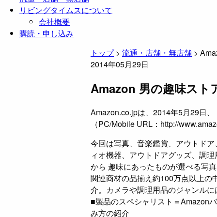
リビングタイムスについて
会社概要
購読・申し込み
トップ
>
流通・店舗・無店舗
>
Am
2014年05月29日
Amazon 男の趣味スト
Amazon.co.jpは、2014年5
（PC/Mobile URL：http://www.amaz
今回は写真、音楽鑑賞、アウトドア
ィオ機器、アウトドアグッズ、調理用
から 趣味にあったものが選べる写
関連商材の品揃え約100万点以上の
介。カメラや調理用品のジャンルにはA
■製品のスペシャリスト＝Amazo
み方の紹介