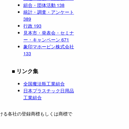
組合・団体活動
138
統計・調査・アンケート
389
行政
193
見本市・発表会・セミナ
ー・キャンペーン
671
象印マホービン株式会社
133
■ リンク集
全国魔法瓶工業組合
日本プラスチック日用品
工業組合
ける各社の登録商標もしくは商標で