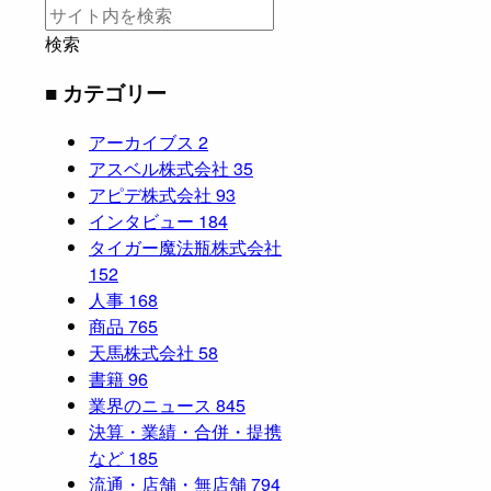
検索
■ カテゴリー
アーカイブス
2
アスベル株式会社
35
アピデ株式会社
93
インタビュー
184
タイガー魔法瓶株式会社
152
人事
168
商品
765
天馬株式会社
58
書籍
96
業界のニュース
845
決算・業績・合併・提携
など
185
流通・店舗・無店舗
794