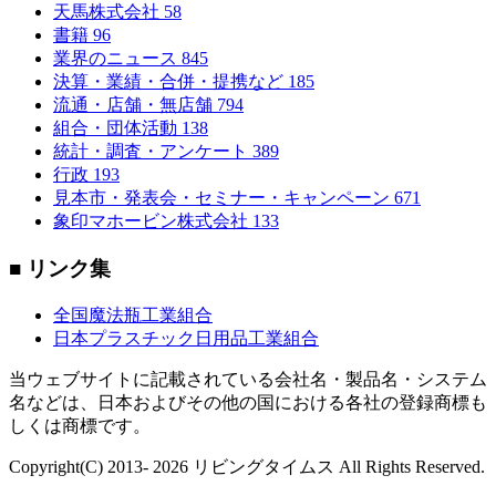
天馬株式会社
58
書籍
96
業界のニュース
845
決算・業績・合併・提携など
185
流通・店舗・無店舗
794
組合・団体活動
138
統計・調査・アンケート
389
行政
193
見本市・発表会・セミナー・キャンペーン
671
象印マホービン株式会社
133
■ リンク集
全国魔法瓶工業組合
日本プラスチック日用品工業組合
当ウェブサイトに記載されている会社名・製品名・システム
名などは、日本およびその他の国における各社の登録商標も
しくは商標です。
Copyright(C) 2013- 2026 リビングタイムス All Rights Reserved.