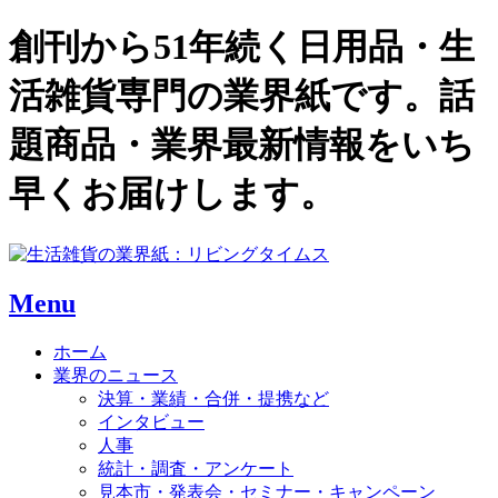
創刊から51年続く日用品・生
活雑貨専門の業界紙です。話
題商品・業界最新情報をいち
早くお届けします。
Menu
ホーム
業界のニュース
決算・業績・合併・提携など
インタビュー
人事
統計・調査・アンケート
見本市・発表会・セミナー・キャンペーン