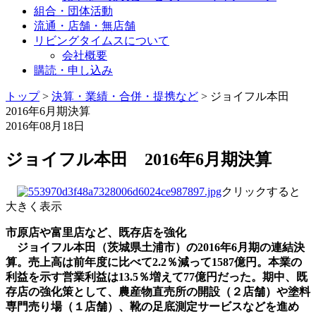
組合・団体活動
流通・店舗・無店舗
リビングタイムスについて
会社概要
購読・申し込み
トップ
>
決算・業績・合併・提携など
>
ジョイフル本田
2016年6月期決算
2016年08月18日
ジョイフル本田 2016年6月期決算
クリックすると
大きく表示
市原店や富里店など、既存店を強化
ジョイフル本田（茨城県土浦市）の2016年6月期の連結決
算。売上高は前年度に比べて2.2％減って1587億円。本業の
利益を示す営業利益は13.5％増えて77億円だった。期中、既
存店の強化策として、農産物直売所の開設（２店舗）や塗料
専門売り場（１店舗）、靴の足底測定サービスなどを進め