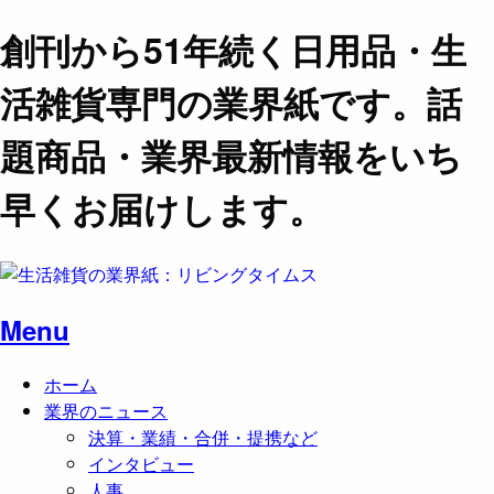
創刊から51年続く日用品・生
活雑貨専門の業界紙です。話
題商品・業界最新情報をいち
早くお届けします。
Menu
ホーム
業界のニュース
決算・業績・合併・提携など
インタビュー
人事