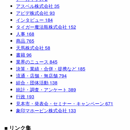
アスベル株式会社
35
アピデ株式会社
93
インタビュー
184
タイガー魔法瓶株式会社
152
人事
168
商品
765
天馬株式会社
58
書籍
96
業界のニュース
845
決算・業績・合併・提携など
185
流通・店舗・無店舗
794
組合・団体活動
138
統計・調査・アンケート
389
行政
193
見本市・発表会・セミナー・キャンペーン
671
象印マホービン株式会社
133
■ リンク集