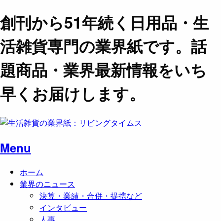
創刊から51年続く日用品・生
活雑貨専門の業界紙です。話
題商品・業界最新情報をいち
早くお届けします。
Menu
ホーム
業界のニュース
決算・業績・合併・提携など
インタビュー
人事