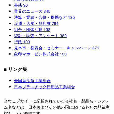
書籍
96
業界のニュース
845
決算・業績・合併・提携など
185
流通・店舗・無店舗
794
組合・団体活動
138
統計・調査・アンケート
389
行政
193
見本市・発表会・セミナー・キャンペーン
671
象印マホービン株式会社
133
■ リンク集
全国魔法瓶工業組合
日本プラスチック日用品工業組合
当ウェブサイトに記載されている会社名・製品名・システ
ム名などは、日本およびその他の国における各社の登録商
標もしくは商標です。