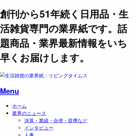
創刊から51年続く日用品・生
活雑貨専門の業界紙です。話
題商品・業界最新情報をいち
早くお届けします。
Menu
ホーム
業界のニュース
決算・業績・合併・提携など
インタビュー
人事