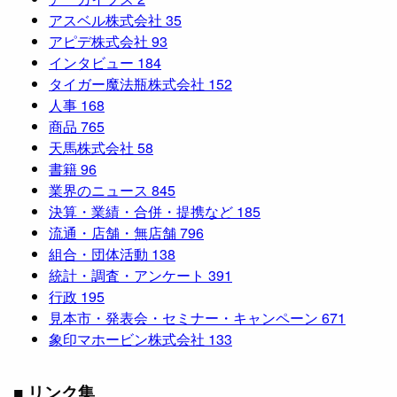
アスベル株式会社
35
アピデ株式会社
93
インタビュー
184
タイガー魔法瓶株式会社
152
人事
168
商品
765
天馬株式会社
58
書籍
96
業界のニュース
845
決算・業績・合併・提携など
185
流通・店舗・無店舗
796
組合・団体活動
138
統計・調査・アンケート
391
行政
195
見本市・発表会・セミナー・キャンペーン
671
象印マホービン株式会社
133
■ リンク集