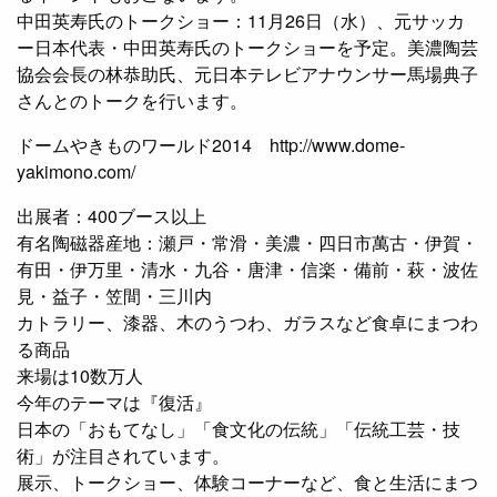
中田英寿氏のトークショー：11月26日（水）、元サッカ
ー日本代表・中田英寿氏のトークショーを予定。美濃陶芸
協会会長の林恭助氏、元日本テレビアナウンサー馬場典子
さんとのトークを行います。
ドームやきものワールド2014 http://www.dome-
yakimono.com/
出展者：400ブース以上
有名陶磁器産地：瀬戸・常滑・美濃・四日市萬古・伊賀・
有田・伊万里・清水・九谷・唐津・信楽・備前・萩・波佐
見・益子・笠間・三川内
カトラリー、漆器、木のうつわ、ガラスなど食卓にまつわ
る商品
来場は10数万人
今年のテーマは『復活』
日本の「おもてなし」「食文化の伝統」「伝統工芸・技
術」が注目されています。
展示、トークショー、体験コーナーなど、食と生活にまつ