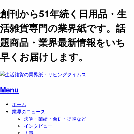
創刊から51年続く日用品・生
活雑貨専門の業界紙です。話
題商品・業界最新情報をいち
早くお届けします。
Menu
ホーム
業界のニュース
決算・業績・合併・提携など
インタビュー
人事