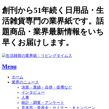
創刊から51年続く日用品・生
活雑貨専門の業界紙です。話
題商品・業界最新情報をいち
早くお届けします。
Menu
ホーム
業界のニュース
決算・業績・合併・提携など
インタビュー
人事
統計・調査・アンケート
見本市・発表会・セミナー・キャンペーン