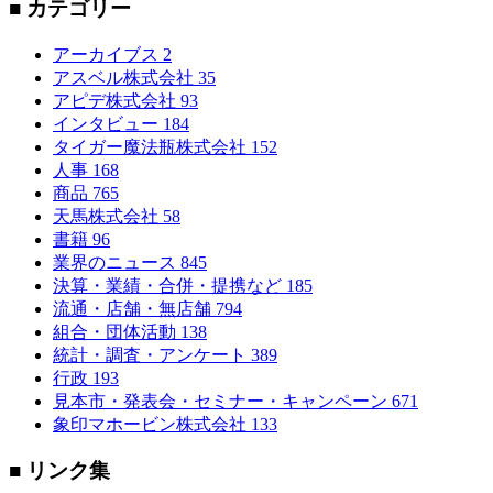
■ カテゴリー
アーカイブス
2
アスベル株式会社
35
アピデ株式会社
93
インタビュー
184
タイガー魔法瓶株式会社
152
人事
168
商品
765
天馬株式会社
58
書籍
96
業界のニュース
845
決算・業績・合併・提携など
185
流通・店舗・無店舗
794
組合・団体活動
138
統計・調査・アンケート
389
行政
193
見本市・発表会・セミナー・キャンペーン
671
象印マホービン株式会社
133
■ リンク集