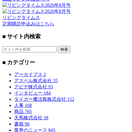
リビングタイムス
定期購読申込みはこちら
■ サイト内検索
検索
■ カテゴリー
アーカイブス
2
アスベル株式会社
35
アピデ株式会社
93
インタビュー
184
タイガー魔法瓶株式会社
152
人事
168
商品
765
天馬株式会社
58
書籍
96
業界のニュース
845