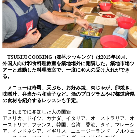
TSUKIJI COOKING（築地クッキング）は2015年10月、
外国人向け和食料理教室を築地場外に開講した。築地市場ツ
アーと連動した料理教室で、一度に40人の受け入れができ
る。
メニューは寿司、天ぷら、お好み焼、肉じゃが、卵焼き、
味噌汁、弁当から和菓子など。酒のプログラムや47都道府県
の食材を紹介するレッスンも予定。
これまでに参加した人の国籍
アメリカ、ドイツ、カナダ、イタリア、オーストラリア、オ
ーストリア、フランス、韓国、台湾、香港、タイ、マレーシ
ア、インドネシア、イギリス、ニュージーランド、ノルウェ