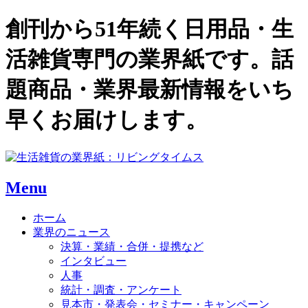
創刊から51年続く日用品・生
活雑貨専門の業界紙です。話
題商品・業界最新情報をいち
早くお届けします。
Menu
ホーム
業界のニュース
決算・業績・合併・提携など
インタビュー
人事
統計・調査・アンケート
見本市・発表会・セミナー・キャンペーン