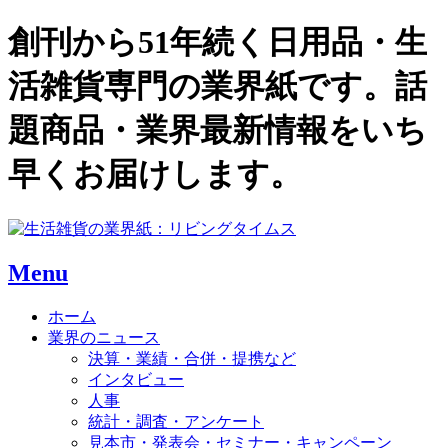
創刊から51年続く日用品・生
活雑貨専門の業界紙です。話
題商品・業界最新情報をいち
早くお届けします。
Menu
ホーム
業界のニュース
決算・業績・合併・提携など
インタビュー
人事
統計・調査・アンケート
見本市・発表会・セミナー・キャンペーン