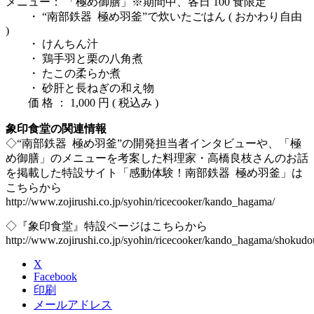
メニュー： 「極め御膳」※期間中、各日 100 食限定
・ “南部鉄器 極め羽釜”で炊いたごはん ( おかわり自由
)
・ けんちん汁
・ 鶏手羽と栗の八角煮
・ たこの柔らか煮
・ 砂肝と長ねぎの和え物
価 格 ： 1,000 円 ( 税込み )
象印食堂の関連情報
◇“南部鉄器 極め⽻釜”の開発担当者インタビューや、「極
め御膳」のメニューを考案した料理家・高橋良枝さんのお話
を掲載した特設サイト「感動体験！南部鉄器 極め⽻釜」は
こちらから
http://www.zojirushi.co.jp/syohin/ricecooker/kando_hagama/
◇『象印食堂』特設ページはこちらから
http://www.zojirushi.co.jp/syohin/ricecooker/kando_hagama/shokud
X
Facebook
印刷
メールアドレス