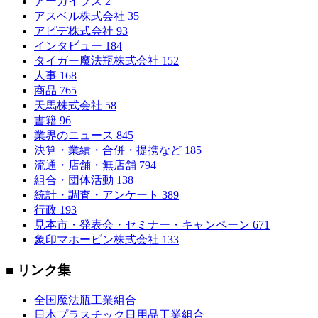
アーカイブス
2
アスベル株式会社
35
アピデ株式会社
93
インタビュー
184
タイガー魔法瓶株式会社
152
人事
168
商品
765
天馬株式会社
58
書籍
96
業界のニュース
845
決算・業績・合併・提携など
185
流通・店舗・無店舗
794
組合・団体活動
138
統計・調査・アンケート
389
行政
193
見本市・発表会・セミナー・キャンペーン
671
象印マホービン株式会社
133
■ リンク集
全国魔法瓶工業組合
日本プラスチック日用品工業組合