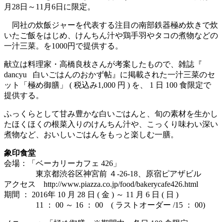
月28日～11月6日に限定。
同社の炊飯ジャーを代表する注目の南部鉄器極め炊きで炊
いたご飯をはじめ、けんちん汁や鶏手羽やタコの煮物などの
一汁三菜。を1000円で提供する。
献立は料理家・高橋良枝さんが考案したもので、雑誌『
dancyu 白いごはんのおかず帖』に掲載された一汁三菜のセ
ット「極め御膳」 ( 税込み1,000 円 ) を、 1 日 100 食限定で
提供する。
ふっくらとして甘み豊かな白いごはんと、旬の素材を生かし
たほくほくの根菜入りのけんちん汁や、こっくり味わい深い
煮物など、おいしいごはんをもっと楽しむ一膳。
象印食堂
会場：「ベーカリーカフェ 426」
東京都渋谷区神宮前 ４-26-18、原宿ピアザビル
アクセス http://www.piazza.co.jp/food/bakerycafe426.html
期間 ： 2016年 10 月 28 日 ( 金 ) ～ 11 月 6 日 ( 日 )
11 ： 00 ～ 16 ： 00 ( ラストオーダー /15 ： 00)