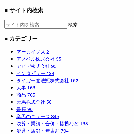
■ サイト内検索
検索
■ カテゴリー
アーカイブス
2
アスベル株式会社
35
アピデ株式会社
93
インタビュー
184
タイガー魔法瓶株式会社
152
人事
168
商品
765
天馬株式会社
58
書籍
96
業界のニュース
845
決算・業績・合併・提携など
185
流通・店舗・無店舗
794