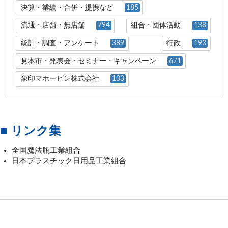
決算・業績・合併・提携など
185
流通・店舗・無店舗
794
組合・団体活動
138
統計・調査・アンケート
389
行政
193
見本市・発表会・セミナー・キャンペーン
671
象印マホービン株式会社
133
■ リンク集
全国魔法瓶工業組合
日本プラスチック日用品工業組合