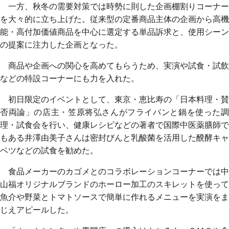
一方、秋冬の需要対策では時勢に則した企画棚割りコーナー
を大々的に立ち上げた。従来型の定番商品主体の企画から高機
能・高付加価値商品を中心に選定する単品訴求と、使用シーン
の提案に注力した企画となった。
商品や企画への関心を高めてもらうため、実演や試食・試飲
などの特設コーナーにも力を入れた。
初日限定のイベントとして、東京・恵比寿の「日本料理・賛
否両論」の店主・笠原将弘さんがフライパンと鍋を使った調
理・試食会を行い、健康レシピなどの著者で国際中医薬膳師で
もある井澤由美子さんは密封びんと乳酸菌を活用した醗酵キャ
ベツなどの試食を勧めた。
食品メーカーのカゴメとのコラボレーションコーナーでは中
山福オリジナルブランドのホーロー加工のスキレットを使って
魚介や野菜とトマトソースで簡単に作れるメニューを実演をま
じえアピールした。