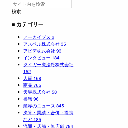
検索
■ カテゴリー
アーカイブス
2
アスベル株式会社
35
アピデ株式会社
93
インタビュー
184
タイガー魔法瓶株式会社
152
人事
168
商品
765
天馬株式会社
58
書籍
96
業界のニュース
845
決算・業績・合併・提携
など
185
流通・店舗・無店舗
794