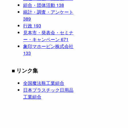
組合・団体活動
138
統計・調査・アンケート
389
行政
193
見本市・発表会・セミナ
ー・キャンペーン
671
象印マホービン株式会社
133
■ リンク集
全国魔法瓶工業組合
日本プラスチック日用品
工業組合