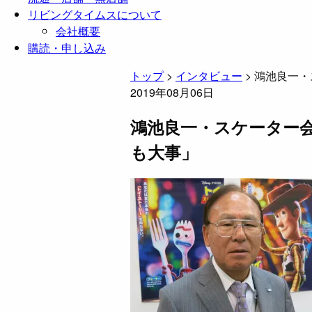
リビングタイムスについて
会社概要
購読・申し込み
トップ
>
インタビュー
>
鴻池良一・
2019年08月06日
鴻池良一・スケーター会
も大事」