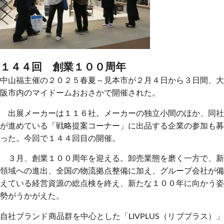
１４４回 創業１００周年
中山福主催の２０２５春夏～見本市が２月４日から３日間、大
阪市内のマイドームおおさかで開催された。
出展メーカーは１１６社。メーカーの独立小間のほか、同社
が進めている「戦略提案コーナー」に出品する企業の参加も募
った。今回で１４４回目の開催。
３月、創業１００周年を迎える。卸売業態を磨く一方で、新
領域への進出、全国の物流拠点整備に加え、グループ会社が備
えている経営資源の総点検を終え、新たな１００年に向かう姿
勢がうかがえた。
自社ブランド商品群を中心とした「LIVPLUS（リブプラス）」