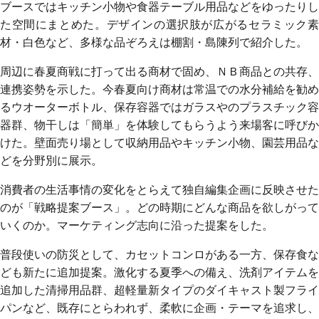
ブースではキッチン小物や食器テーブル用品などをゆったりし
た空間にまとめた。デザインの選択肢が広がるセラミック素
材・白色など、多様な品ぞろえは棚割・島陳列で紹介した。
周辺に春夏商戦に打って出る商材で固め、ＮＢ商品との共存、
連携姿勢を示した。今春夏向け商材は常温での水分補給を勧め
るウオーターボトル、保存容器ではガラスやのプラスチック容
器群、物干しは「簡単」を体験してもらうよう来場客に呼びか
けた。壁面売り場として収納用品やキッチン小物、園芸用品な
どを分野別に展示。
消費者の生活事情の変化をとらえて独自編集企画に反映させた
のが「戦略提案ブース」。どの時期にどんな商品を欲しがって
いくのか。マーケティング志向に沿った提案をした。
普段使いの防災として、カセットコンロがある一方、保存食な
ども新たに追加提案。激化する夏季への備え、洗剤アイテムを
追加した清掃用品群、超軽量新タイプのダイキャスト製フライ
パンなど、既存にとらわれず、柔軟に企画・テーマを追求し、