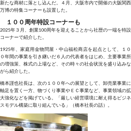
新たな商材に落とし込んだ。４月、大阪市内で開催の大阪関西
万博の特集コーナーも設置した。
１００周年特設コーナーも
2025年３月、創業100周年を迎えることから社歴の一端を特設
コーナーで紹介した。
1925年、家庭用金物問屋・中山福松商店を起点として、１０
０年間の事業を引き継いだ６人の代表者をはじめ、主要事業所
の増強策、株式の上場など、その時々の社会状況を盛り込みな
がら紹介した。
橋本謹也社長は、次の１００年への展望として、卸売業事業に
軸足を置く一方、物づくり事業やＥＣ事業など、事業領域の拡
大強化などを掲げている。「厳しい経営環境に耐え得るビジネ
スモデル構築に取り組んでいる」（橋本社長の話）。