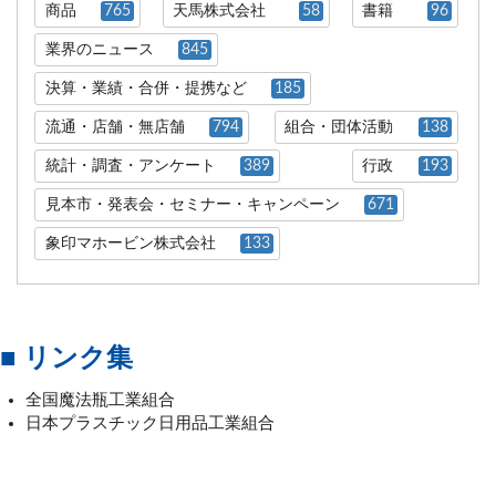
商品
765
天馬株式会社
58
書籍
96
業界のニュース
845
決算・業績・合併・提携など
185
流通・店舗・無店舗
794
組合・団体活動
138
統計・調査・アンケート
389
行政
193
見本市・発表会・セミナー・キャンペーン
671
象印マホービン株式会社
133
■ リンク集
全国魔法瓶工業組合
日本プラスチック日用品工業組合