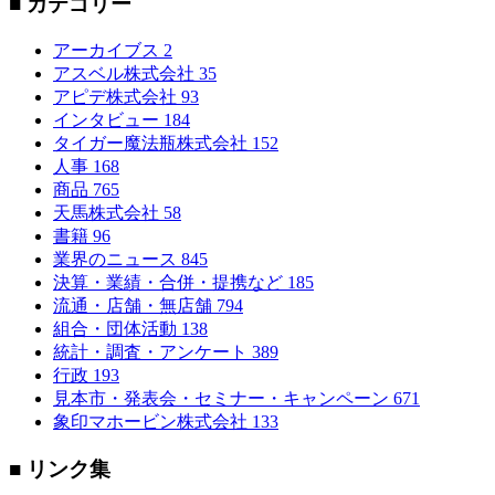
■ カテゴリー
アーカイブス
2
アスベル株式会社
35
アピデ株式会社
93
インタビュー
184
タイガー魔法瓶株式会社
152
人事
168
商品
765
天馬株式会社
58
書籍
96
業界のニュース
845
決算・業績・合併・提携など
185
流通・店舗・無店舗
794
組合・団体活動
138
統計・調査・アンケート
389
行政
193
見本市・発表会・セミナー・キャンペーン
671
象印マホービン株式会社
133
■ リンク集