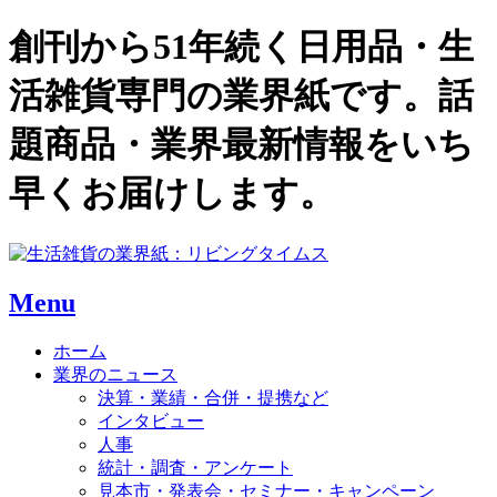
創刊から51年続く日用品・生
活雑貨専門の業界紙です。話
題商品・業界最新情報をいち
早くお届けします。
Menu
ホーム
業界のニュース
決算・業績・合併・提携など
インタビュー
人事
統計・調査・アンケート
見本市・発表会・セミナー・キャンペーン