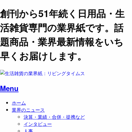
創刊から51年続く日用品・生
活雑貨専門の業界紙です。話
題商品・業界最新情報をいち
早くお届けします。
Menu
ホーム
業界のニュース
決算・業績・合併・提携など
インタビュー
人事