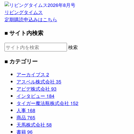
リビングタイムス
定期購読申込みはこちら
■ サイト内検索
検索
■ カテゴリー
アーカイブス
2
アスベル株式会社
35
アピデ株式会社
93
インタビュー
184
タイガー魔法瓶株式会社
152
人事
168
商品
765
天馬株式会社
58
書籍
96