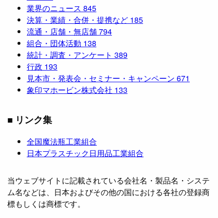
業界のニュース
845
決算・業績・合併・提携など
185
流通・店舗・無店舗
794
組合・団体活動
138
統計・調査・アンケート
389
行政
193
見本市・発表会・セミナー・キャンペーン
671
象印マホービン株式会社
133
■ リンク集
全国魔法瓶工業組合
日本プラスチック日用品工業組合
当ウェブサイトに記載されている会社名・製品名・システ
ム名などは、日本およびその他の国における各社の登録商
標もしくは商標です。