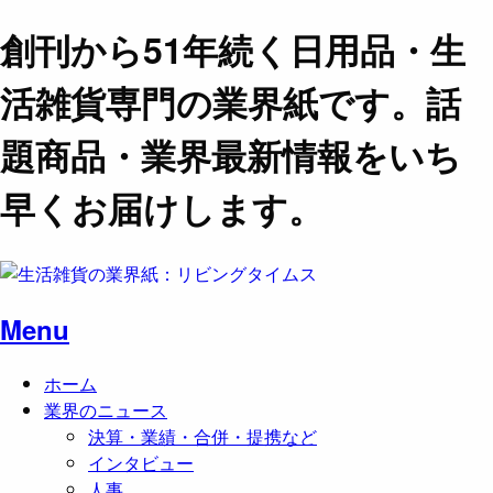
創刊から51年続く日用品・生
活雑貨専門の業界紙です。話
題商品・業界最新情報をいち
早くお届けします。
Menu
ホーム
業界のニュース
決算・業績・合併・提携など
インタビュー
人事