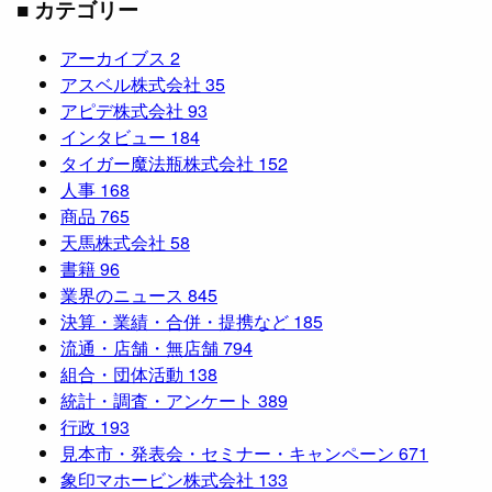
■ カテゴリー
アーカイブス
2
アスベル株式会社
35
アピデ株式会社
93
インタビュー
184
タイガー魔法瓶株式会社
152
人事
168
商品
765
天馬株式会社
58
書籍
96
業界のニュース
845
決算・業績・合併・提携など
185
流通・店舗・無店舗
794
組合・団体活動
138
統計・調査・アンケート
389
行政
193
見本市・発表会・セミナー・キャンペーン
671
象印マホービン株式会社
133